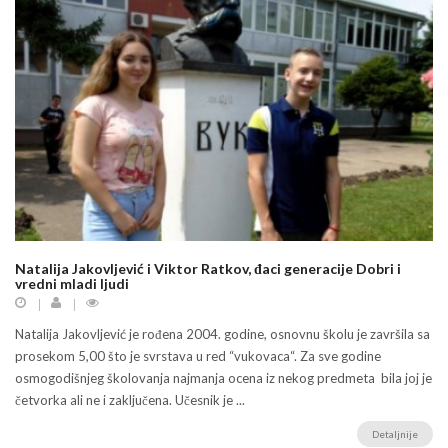
Natalija Jakovljević i Viktor Ratkov, đaci generacije Dobri i
vredni mladi ljudi
Natalija Jakovljević je rođena 2004. godine, osnovnu školu je završila sa
prosekom 5,00 što je svrstava u red “vukovaca“. Za sve godine
osmogodišnjeg školovanja najmanja ocena iz nekog predmeta bila joj je
četvorka ali ne i zaključena. Učesnik je ...
Detaljnije