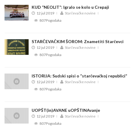
KUD ”NEOLIT”: Igralo se kolo u Crepaji
12 jul 2019
Starčevačke novine
807Pogodaka
STARČEVAČKIM ŠOROM: Znametiti Starčevci
12 jul 2019
Starčevačke novine
807Pogodaka
ISTORIJA: Sudski spisi o “starčevačkoj republici“
12 jul 2019
Starčevačke novine
807Pogodaka
UOPŠT(in)AVANE uOPŠTINAvanje
12 jul 2019
Starčevačke novine
807Pogodaka