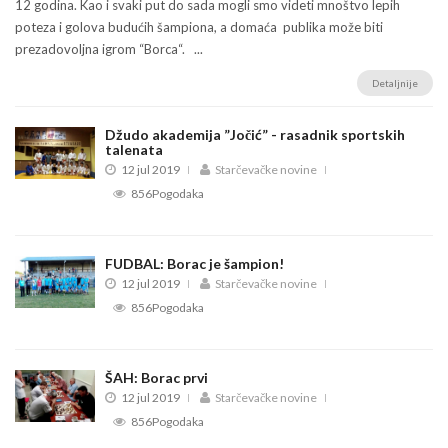
12 godina. Kao i svaki put do sada mogli smo videti mnoštvo lepih
poteza i golova budućih šampiona, a domaća publika može biti
prezadovoljna igrom “Borca“. ...
Detaljnije
Džudo akademija ”Jočić” - rasadnik sportskih
talenata
12 jul 2019
Starčevačke novine
856Pogodaka
FUDBAL: Borac je šampion!
12 jul 2019
Starčevačke novine
856Pogodaka
ŠAH: Borac prvi
12 jul 2019
Starčevačke novine
856Pogodaka