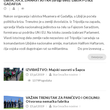
LIBIJA, JUČE, DANAS I SUTRA (drugi deo): LIBIJA POSLE
GADAFIJA
Nakon svrgavanja i ubistva Muamera el Gadafija, u Libiji je počela
politička kriza. Trenutno je u zemlji dvovlašće. Iz Tripolija na zapadu,
upravlja Vlada nacionalnog jedinstva na čelu sa Fajezom Saradžom,
formirana uz podršku UN i EU. Na istoku zaseda izabrani Parlament.
Vlasti istočnog dela zemlje rade nezavisno od Tripolija i sarađuju sa
komandantom Libijske nacionalne armije, maršalom Halifom Haftarom,
čija vojska vodi dugotrajan rat sa militantima. Do pre izvesnog ...
Detaljnije
IZVIĐAŠTVO: Majski susreti u Šapcu
15 jul 2019
Starčevačke novine
1379Pogodaka
VAŽAN TRENUTAK ZA PANČEVO I OKOLINU:
Otvorena nemačka fabrika
15 jul 2019
Starčevačke novine