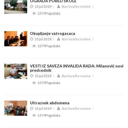
OGRADA PORED ŠKOLE
15 jul 2019
Starčevačke novine
1379Pogodaka
Okupljanje vatrogasaca
15 jul 2019
Starčevačke novine
1379Pogodaka
VESTI IZ SAVEZA INVALIDA RADA: Milanović novi
predsednik
15 jul 2019
Starčevačke novine
1379Pogodaka
Ultrazvuk abdomena
15 jul 2019
Starčevačke novine
1379Pogodaka