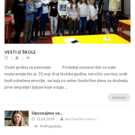
VESTI IZ ŠKOLE
Osam godina za pamćenje Poslednji nastavni dan za male
maturanteje bio je, 31.maj. Kraj školske godine, naročito završne, uvek
budi određene emocije, sećanja na setne i bezbrižne dane, na druženja,
prve simpatije i ljubavi koje ostaju ...
Detaljnije
Upoznajmo se...
12 jul 2019
Starčevačke novine
950Pogodaka