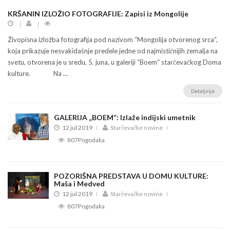
KRŠANIN IZLOŽIO FOTOGRAFIJE: Zapisi iz Mongolije
Živopisna izložba fotografija pod nazivom “Mongolija otvorenog srca“,
koja prikazuje nesvakidašnje predele jedne od najmističnijih zemalja na
svetu, otvorena je u sredu, 5. juna, u galeriji “Boem“ starčevačkog Doma
kulture. Na ...
Detaljnije
GALERIJA „BOEM“: Izlaže indijski umetnik
12 jul 2019
Starčevačke novine
807Pogodaka
POZORIŠNA PREDSTAVA U DOMU KULTURE:
Maša i Medved
12 jul 2019
Starčevačke novine
807Pogodaka