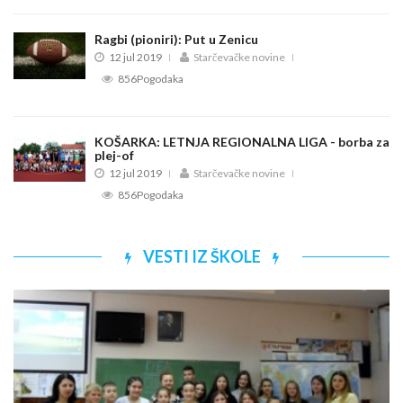
Ragbi (pioniri): Put u Zenicu
12 jul 2019
Starčevačke novine
856Pogodaka
KOŠARKA: LETNJA REGIONALNA LIGA - borba za
plej-of
12 jul 2019
Starčevačke novine
856Pogodaka
VESTI IZ ŠKOLE