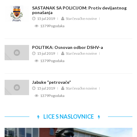
SASTANAK SA POLICIJOM: Protiv devijantnog
ponašanja
15 jul 2019
Starčevačke novine
1379Pogodaka
POLITIKA: Osnovan odbor DSHV-a
15 jul 2019
Starčevačke novine
1379Pogodaka
Jabuke “petrovače“
15 jul 2019
Starčevačke novine
1379Pogodaka
LICE S NASLOVNICE