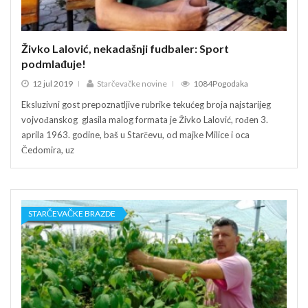
Živko Lalović, nekadašnji fudbaler: Sport
Živk
podmlađuje!
pod
12 jul 2019
Starčevačke novine
1084Pogodaka
12
Eksluzivni gost prepoznatljive rubrike tekućeg broja najstarijeg
Ekslu
vojvođanskog glasila malog formata je Živko Lalović, rođen 3.
vojvo
aprila 1963. godine, baš u Starčevu, od majke Milice i oca
april
Čedomira, uz
Čedo
STARČEVAČKE BRAZDE
ST