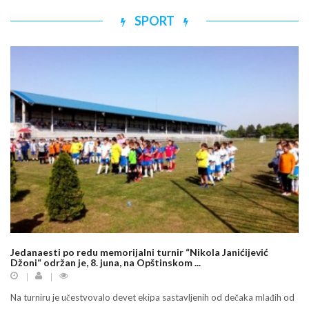
SPORT
Jedanaesti po redu memorijalni turnir “Nikola Janićijević
Džoni“ održan je, 8. juna, na Opštinskom ...
Na turniru je učestvovalo devet ekipa sastavljenih od dečaka mlađih od