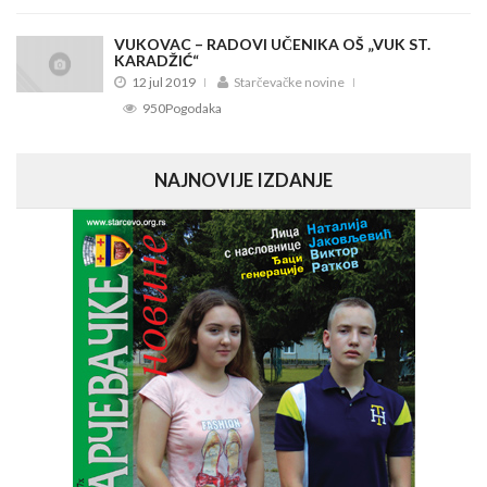
VUKOVAC – RADOVI UČENIKA OŠ „VUK ST.
KARADŽIĆ“
12 jul 2019
Starčevačke novine
950Pogodaka
NAJNOVIJE IZDANJE