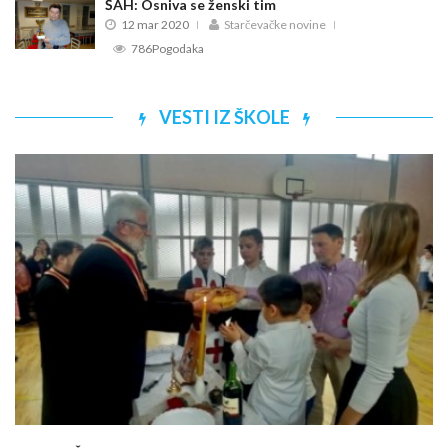
ŠAH: Osniva se ženski tim
12 mar 2020
Starčevačke novine
786Pogodaka
VESTI IZ ŠKOLE