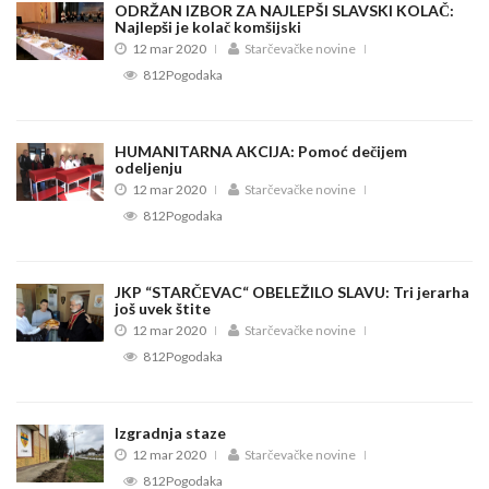
ODRŽAN IZBOR ZA NAJLEPŠI SLAVSKI KOLAČ:
Najlepši je kolač komšijski
12 mar 2020
Starčevačke novine
812Pogodaka
HUMANITARNA AKCIJA: Pomoć dečijem
odeljenju
12 mar 2020
Starčevačke novine
812Pogodaka
JKP “STARČEVAC“ OBELEŽILO SLAVU: Tri jerarha
još uvek štite
12 mar 2020
Starčevačke novine
812Pogodaka
Izgradnja staze
12 mar 2020
Starčevačke novine
812Pogodaka