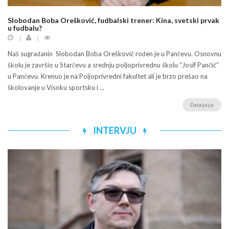
Slobodan Boba Orešković, fudbalski trener: Kina, svetski prvak
u fudbalu?
Naš sugrađanin Slobodan Boba Orešković rođen je u Pančevu. Osnovnu
školu je završio u Starčevu a srednju poljoprivrednu školu “Josif Pančić“
u Pančevu. Krenuo je na Poljoprivredni fakultet ali je brzo prešao na
školovanje u Visoku sportsku i ...
Detaljnije
INTERVJU