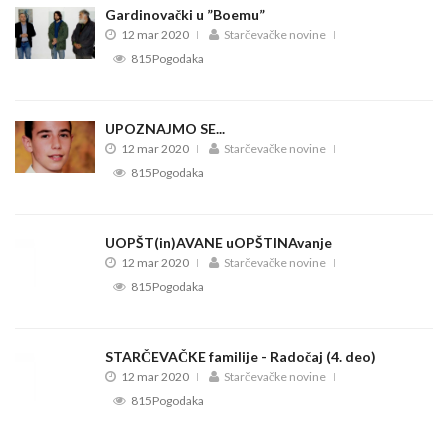
Gardinovački u ”Boemu”
12 mar 2020
Starčevačke novine
815Pogodaka
UPOZNAJMO SE...
12 mar 2020
Starčevačke novine
815Pogodaka
UOPŠT(in)AVANE uOPŠTINAvanje
12 mar 2020
Starčevačke novine
815Pogodaka
STARČEVAČKE familije - Radočaj (4. deo)
12 mar 2020
Starčevačke novine
815Pogodaka