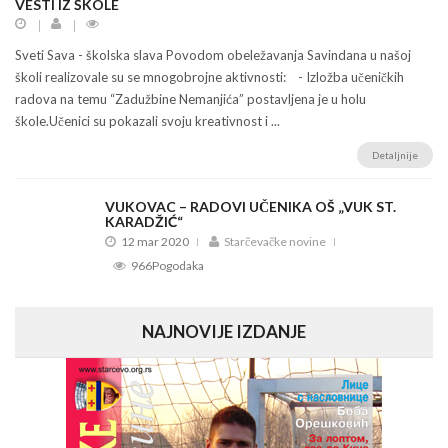
VESTI IZ ŠKOLE
Sveti Sava - školska slava Povodom obeležavanja Savindana u našoj
školi realizovale su se mnogobrojne aktivnosti: - Izložba učeničkih
radova na temu “Zadužbine Nemanjića” postavljena je u holu
škole.Učenici su pokazali svoju kreativnost i ...
Detaljnije
VUKOVAC – RADOVI UČENIKA OŠ „VUK ST.
KARADŽIĆ“
12 mar 2020
Starčevačke novine
966Pogodaka
NAJNOVIJE IZDANJE