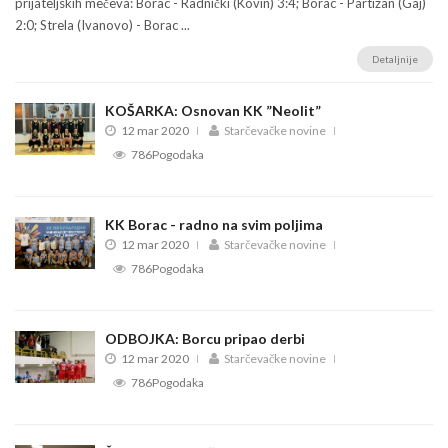
prijateljskih mečeva: Borac - Radnički (Kovin) 3:4; Borac - Partizan (Gaj)
2:0; Strela (Ivanovo) - Borac ...
Detaljnije
KOŠARKA: Osnovan KK ”Neolit”
12 mar 2020
Starčevačke novine
786Pogodaka
KK Borac - radno na svim poljima
12 mar 2020
Starčevačke novine
786Pogodaka
ODBOJKA: Borcu pripao derbi
12 mar 2020
Starčevačke novine
786Pogodaka