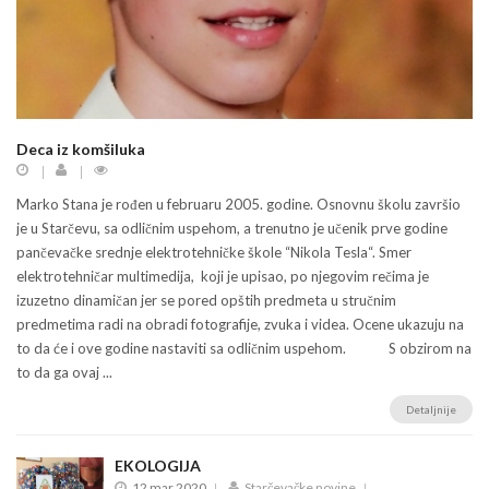
Deca iz komšiluka
Marko Stana je rođen u februaru 2005. godine. Osnovnu školu završio
je u Starčevu, sa odličnim uspehom, a trenutno je učenik prve godine
pančevačke srednje elektrotehničke škole “Nikola Tesla“. Smer
elektrotehničar multimedija, koji je upisao, po njegovim rečima je
izuzetno dinamičan jer se pored opštih predmeta u stručnim
predmetima radi na obradi fotografije, zvuka i videa. Ocene ukazuju na
to da će i ove godine nastaviti sa odličnim uspehom. S obzirom na
to da ga ovaj ...
Detaljnije
EKOLOGIJA
12 mar 2020
Starčevačke novine