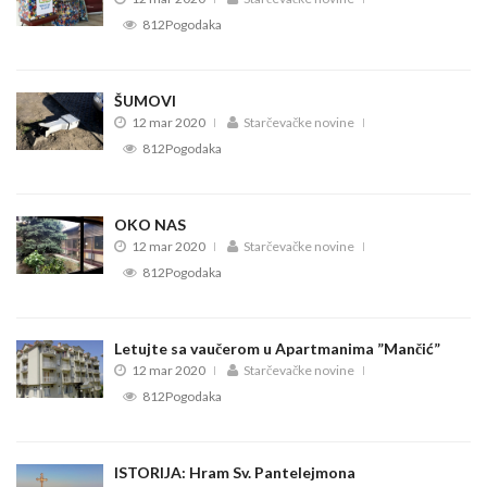
812Pogodaka
ŠUMOVI
12 mar 2020
Starčevačke novine
812Pogodaka
OKO NAS
12 mar 2020
Starčevačke novine
812Pogodaka
Letujte sa vaučerom u Apartmanima ”Mančić”
12 mar 2020
Starčevačke novine
812Pogodaka
ISTORIJA: Hram Sv. Pantelejmona