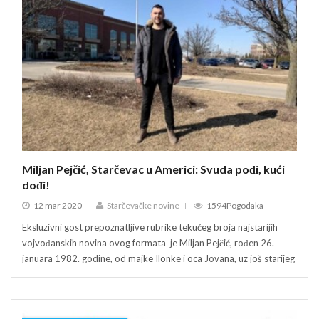
Miljan Pejčić, Starčevac u Americi: Svuda pođi, kući
Milj
dođi!
dođ
12 mar 2020
Starčevačke novine
1594Pogodaka
12
Eksluzivni gost prepoznatljive rubrike tekućeg broja najstarijih
Ekslu
vojvođanskih novina ovog formata je Miljan Pejčić, rođen 26.
vojvo
januara 1982. godine, od majke Ilonke i oca Jovana, uz još starijeg
janua