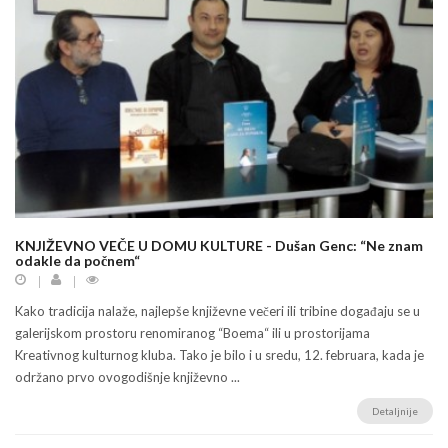
KNJIŽEVNO VEČE U DOMU KULTURE - Dušan Genc: “Ne znam
odakle da počnem“
Kako tradicija nalaže, najlepše književne večeri ili tribine događaju se u
galerijskom prostoru renomiranog “Boema“ ili u prostorijama
Kreativnog kulturnog kluba. Tako je bilo i u sredu, 12. februara, kada je
održano prvo ovogodišnje književno ...
Detaljnije