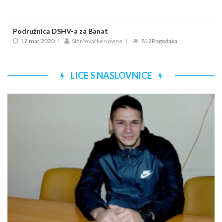
Podružnica DSHV-a za Banat
12 mar 2020
Starčevačke novine
812Pogodaka
LICE S NASLOVNICE