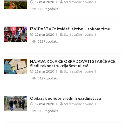
12 mar 2020
Starčevačke novine
812Pogodaka
IZVIĐAŠTVO: Izviđači aktivni i tokom zime
12 mar 2020
Starčevačke novine
812Pogodaka
NAJAVA KOJA ĆE OBRADOVATI STARČEVCE:
Sledi rekonstrukcija šest ulica!
12 mar 2020
Starčevačke novine
812Pogodaka
Obilazak poljoprivrednih gazdinstava
12 mar 2020
Starčevačke novine
812Pogodaka