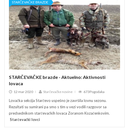
STARČEVAČKE BRAZDE
ST
STARČEVAČKE brazde - Aktuelno: Aktivnosti
STA
lovaca
lov
12 mar 2020
Starčevačke novine
673Pogodaka
12
Lovačka sekcija Starčevo uspešno je završila lovnu sezonu.
Lovač
Rezultati su sumirani pa smo s tim u vezi vodili razgovor sa
Rezul
predsednikom starčevačkih lovaca Zoranom Kozačenkovim.
pred
Starčevački lovci
Star