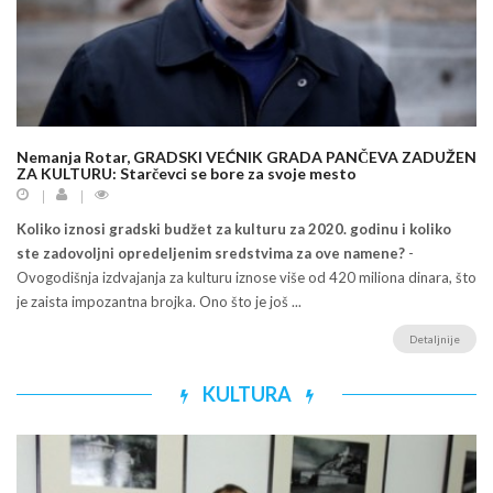
Nemanja Rotar, GRADSKI VEĆNIK GRADA PANČEVA ZADUŽEN
ZA KULTURU: Starčevci se bore za svoje mesto
Koliko iznosi gradski budžet za kulturu za 2020. godinu i koliko
ste zadovoljni opredeljenim sredstvima za ove namene?
-
Ovogodišnja izdvajanja za kulturu iznose više od 420 miliona dinara, što
je zaista impozantna brojka. Ono što je još ...
Detaljnije
KULTURA