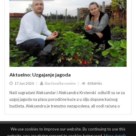
Aktuelno: Uzgajanje jagoda
Akt
17 Jun 2020
Starčevačke novine
4386Hits
17
Naši sugrađani Aleksandar i Aleksandra Krstevski odlučili su se za
Naši 
uzgoj jagoda na placu porodične kuće a u cilju dopune kućnog
uzgoj
budžeta. Aleksandra je trenutno nezaposlena, ali vodi računa o
budže
We use cookies to improve our website. By continuing to use this
website, you are giving consent to cookies being used.
More details…