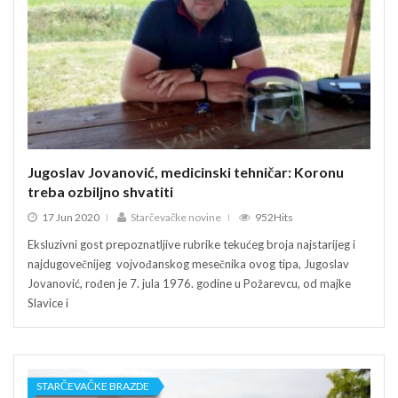
Jugoslav Jovanović, medicinski tehničar: Koronu
Jugo
treba ozbiljno shvatiti
treb
17 Jun 2020
Starčevačke novine
952Hits
17
Eksluzivni gost prepoznatljive rubrike tekućeg broja najstarijeg i
Ekslu
najdugovečnijeg vojvođanskog mesečnika ovog tipa, Jugoslav
najd
Jovanović, rođen je 7. jula 1976. godine u Požarevcu, od majke
Jovan
Slavice i
Slavic
STARČEVAČKE BRAZDE
ST