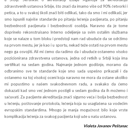
zdravstvenih ustanova Srbije, što znači da imamo više od 90% četvorki i
petica, a to u svakoj školi znači biti odlikaš, tako da smo i mi odlikaši, jer
smo ispunili najviše standarde po pitanju lečenja pacijenata, po pitanju
bezbednosti pacijenata i bezbednosti osoblja. Naravno da je tome
doprinelo rekonstruisano Interno odeljenje sa svim ostalim službama
koje se nalaze u tom bloku i predstoji nam rad ubuduće da se održimo
na prvom mestu, jer je kao i u sportu, nekad teže ostati na prvom mestu
nego ga osvojiti. Ali mi ćemo da radimo da i ubuduće ostanemo visoko
pozicionirana zdravstvena ustanova, jedna od retkih u Srbiji koja ima
sertifikat na sedam godina. Najmanje jednom godišnje, moramo da
odbranimo sve te standarde koje smo sada uspešno prikazali i da
ostanemo na toj visokoj oceni koja naravno ne mora da ostane ukoliko
mi popustimo u našem svakodnevnom radu, a svakako da ćemo
dokazati kad smo već jednom postigli u sedam godina da ih možemo i
sačuvati. Za pacijente akreditacija znači sigurno veća i bolja bezbednost
u lečenju, poštovanje protokola, lečenja koja su usaglašena sa vodećim
evropskim standardima. Mnogo je manja mogućnost bilo koje vrste
komplikacija lečenja za svakog pacijenta koji uđe u našu ustanovu.
Violeta Jovanov Peštanac