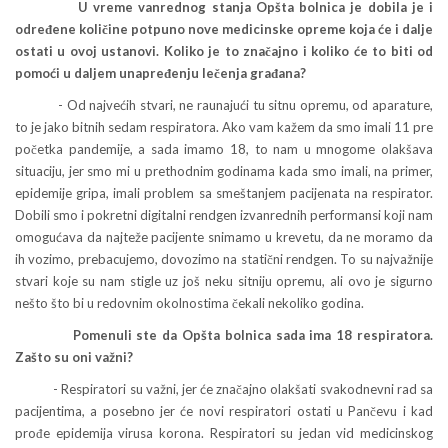
U vreme vanrednog stanja Opšta bolnica je dobila je i
određene količine potpuno nove medicinske opreme koja će i dalje
ostati u ovoj ustanovi. Koliko je to značajno i koliko će to biti od
pomoći u daljem unapređenju lečenja građana?
- Od najvećih stvari, ne raunajući tu sitnu opremu, od aparature,
to je jako bitnih sedam respiratora. Ako vam kažem da smo imali 11 pre
početka pandemije, a sada imamo 18, to nam u mnogome olakšava
situaciju, jer smo mi u prethodnim godinama kada smo imali, na primer,
epidemije gripa, imali problem sa smeštanjem pacijenata na respirator.
Dobili smo i pokretni digitalni rendgen izvanrednih performansi koji nam
omogućava da najteže pacijente snimamo u krevetu, da ne moramo da
ih vozimo, prebacujemo, dovozimo na statični rendgen. To su najvažnije
stvari koje su nam stigle uz još neku sitniju opremu, ali ovo je sigurno
nešto što bi u redovnim okolnostima čekali nekoliko godina.
Pomenuli ste da Opšta bolnica sada ima 18 respiratora.
Zašto su oni važni?
- Respiratori su važni, jer će značajno olakšati svakodnevni rad sa
pacijentima, a posebno jer će novi respiratori ostati u Pančevu i kad
prođe epidemija virusa korona. Respiratori su jedan vid medicinskog