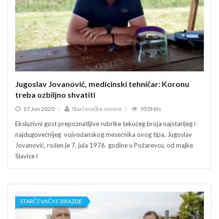
Jugoslav Jovanović, medicinski tehničar: Koronu
Jugo
treba ozbiljno shvatiti
treb
17 Jun 2020
Starčevačke novine
953Hits
17
Eksluzivni gost prepoznatljive rubrike tekućeg broja najstarijeg i
Ekslu
najdugovečnijeg vojvođanskog mesečnika ovog tipa, Jugoslav
najd
Jovanović, rođen je 7. jula 1976. godine u Požarevcu, od majke
Jovan
Slavice i
Slavic
STARČEVAČKE BRAZDE
ST