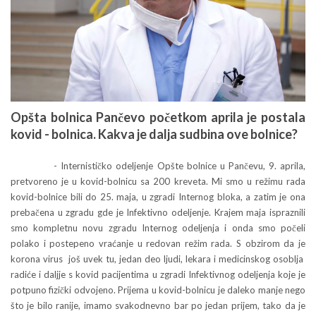
Opšta bolnica Pančevo početkom aprila je postala
kovid - bolnica. Kakva je dalja sudbina ove bolnice?
- Internističko odeljenje Opšte bolnice u Pančevu, 9. aprila,
pretvoreno je u kovid-bolnicu sa 200 kreveta. Mi smo u režimu rada
kovid-bolnice bili do 25. maja, u zgradi Internog bloka, a zatim je ona
prebačena u zgradu gde je Infektivno odeljenje. Krajem maja ispraznili
smo kompletnu novu zgradu Internog odeljenja i onda smo počeli
polako i postepeno vraćanje u redovan režim rada. S obzirom da je
korona virus još uvek tu, jedan deo ljudi, lekara i medicinskog osoblja
radiće i daljje s kovid pacijentima u zgradi Infektivnog odeljenja koje je
potpuno fizički odvojeno. Prijema u kovid-bolnicu je daleko manje nego
što je bilo ranije, imamo svakodnevno bar po jedan prijem, tako da je