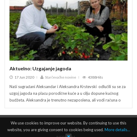
Aktuelno: Uzgajanje jagoda
Akt
17 Jun 2020
Starčevačke novine
4388Hits
17
Naši sugrađani Aleksandar i Aleksandra Krstevski odlučili su se za
Naši 
uzgoj jagoda na placu porodične kuće a u cilju dopune kućnog
uzgoj
budžeta. Aleksandra je trenutno nezaposlena, ali vodi računa o
budže
We use cookies to improve our website. By continuing to use this
website, you are giving consent to cookies being used.
More details…
IMPRESUM