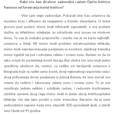
Kako ste kao direktor zadovoljni radom Opšte bolnice
Pančevo od formiranja kovid-bolnice?
- Više sam nego zadovoljan. Pokazali smo kao ustanova da
možemo brzo i efikasno da reagujemo u kriznim situacijama. O tome
govore jasni podaci, nismo imali inficiranih zaposlenih, a sve prateće
službe, uz infektivno odeljenje, su odrađivale svoj posao na visokom
nivou. To nas je svakako preporučilo i stavilo nas je na kartu najboljih
ustanova u Srbiji. Mi nismo imali problem intrahospitalne infekcije,
nismo imali neprepoznavanje pacijenata sa kovidom, nijednog trenutka
nismo izgubili taj put i odvojenu zelenu i crvenu zonu. Nadam se da će
tako ostati do poslednjeg kovid slučaja. Bez obzira što smo imali jednu
specifičnu okolnost da, recimo, za razliku od tercijarnih ustanova u
Beogradu koje su radile samo kovid, zbog regionalnog rasporeda rada i
zbog prihvatanja dosta pacijenata iz južnog Banata, mi smo morali sve
vreme da radimo i takozvanu zelenu zonu i crvenu zonu. To je sve
rezultiralo jednim velikim i ozbiljnim radom, i redovnim korišćenjem
zaštitne opreme zbog čega nismo imali ni jedan slučaj interhospitalne
infekcije, što nije lako postići u ovim trenucima. Naravno da je naše
zadovoljstvo najveće kada smo otpustili 300 opravljenih ljudi, a izlečili
smo i ljude od 95 godina.