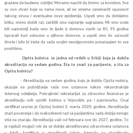
građane da budemo ozbiljni. Moramo naučiti da živimo sa kovidom. Sve
su ovo stvari koje su nama nove, ali ne smemo zanemariti opasnost
takvog virusa i eventualne nove epidemije. Uspeli smo da dobijemo
bitku, nismo dobili rat, zaštitili smo najstarije sugrađane. Mi smo ovde
bili najsrećniji kada smo te ljude iz domova starih sa 85, 95 godina
ispraćali kući odnosno u njihove domove, a uspeli smo im sačuvati
živote i bilo bi šteta da sada svojim neodgovornim ponašanjem to sve
poništimo.
Opšta bolnica je jedna od retkih u Srbiji koja je dobila
akreditaciju na sedam godina. Šta to znači za pacijente, a šta za
Opštu bolnicu?
- Akreditacija na sedam godina, koju je dobila Opšta nolnica,
ukazuje na poboljšanje rada ove ustanove nakon rekonstrukcije
Internog odeljenja. Pokrajinski sekretarijat za zdravstvo finansirao je
akreditaciju svih opštih bolnica u Vojvodini, pa i pančevačku. Ovaj
sertifikat uručen je Opštoj bolnici 3. marta 2020. godine. Akreditacija
znači poverenje i da svakodnevni rad sa pacijentima sada dobija mnogo
više na značaju. Akreditacija važi od februara ove do 2027. godine. To
je najduži mogući rok da se dobije akreditovana zdravstvena ustanova
u Srbiji. Sertifikat o akreditaciji izdaje Agencija za akreditaciju