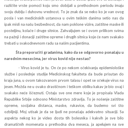
različite vrste pomoći koju smo dobijali u prethodnom periodu imaju
svoju dublju i duhovnu vrednost. To je znak da se neko ko je van ovog
posla i van medicinskih ustanova u ovim teškim danima setio nas da
ipak misli na našu bezbednost, da nam poklone vizire, zaštitne maske ili
posteljinu, kolače i druge sitnice. Zahvaljujem se i ovom prilikom svima
na pažnji i donaciji zaštitne opreme i drugih sitnica koje će nam svakako
trebati u svakodnevnom radu sa našim pacijentima.
Šta preporučiti građanima, kako da se odgovorno ponašaju u
narednim mesecima, jer virus kovid nije nestao?
- Virus kovid je tu. On će po nekom očekivanju epidemiološke
službe i poslednje studije Medicinskog fakulteta da bude prisutan do
kraja juna, u ovom takozvanom prvom talasu i opet se očekuje virus na
jesen. Možda ne u ovako drastičnom i teškom obliku kakav je bio ovaj i
svakako neće iščeznuti. Ostaju sve one mere koje je propisala Vlada
Republike Srbije odnosno Ministarstvo zdravlja. To je nošenje zaštitne
opreme, socijalna distanca, maske, rukavice, da budemo svi što
ozbiljniji. Moj utisak je da se ljudi ne ponašaju adekvatno situaciji. Sa
aspekta nekog ko je video dosta tih bolesnika i kakvih je sve bilo
dramatičnih momenata u prethodna dva meseca, ja apelujem na sve