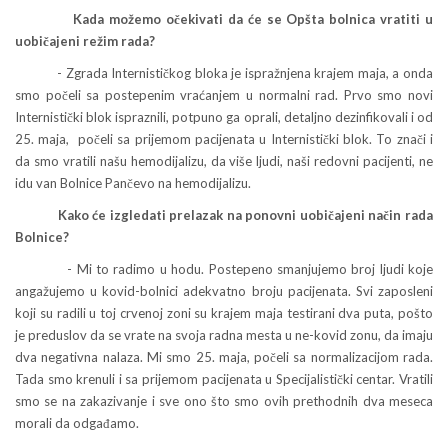
Kada možemo očekivati da će se Opšta bolnica vratiti u
uobičajeni režim rada?
- Zgrada Internističkog bloka je ispražnjena krajem maja, a onda
smo počeli sa postepenim vraćanjem u normalni rad. Prvo smo novi
Internistički blok ispraznili, potpuno ga oprali, detaljno dezinfikovali i od
25. maja, počeli sa prijemom pacijenata u Internistički blok. To znači i
da smo vratili našu hemodijalizu, da više ljudi, naši redovni pacijenti, ne
idu van Bolnice Pančevo na hemodijalizu.
Kako će izgledati prelazak na ponovni uobičajeni način rada
Bolnice?
- Mi to radimo u hodu. Postepeno smanjujemo broj ljudi koje
angažujemo u kovid-bolnici adekvatno broju pacijenata. Svi zaposleni
koji su radili u toj crvenoj zoni su krajem maja testirani dva puta, pošto
je preduslov da se vrate na svoja radna mesta u ne-kovid zonu, da imaju
dva negativna nalaza. Mi smo 25. maja, počeli sa normalizacijom rada.
Tada smo krenuli i sa prijemom pacijenata u Specijalistički centar. Vratili
smo se na zakazivanje i sve ono što smo ovih prethodnih dva meseca
morali da odgađamo.