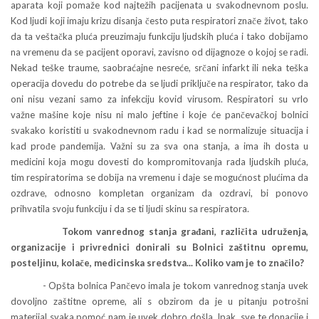
aparata koji pomaže kod najtežih pacijenata u svakodnevnom poslu.
Kod ljudi koji imaju krizu disanja često puta respiratori znače život, tako
da ta veštačka pluća preuzimaju funkciju ljudskih pluća i tako dobijamo
na vremenu da se pacijent oporavi, zavisno od dijagnoze o kojoj se radi.
Nekad teške traume, saobraćajne nesreće, srčani infarkt ili neka teška
operacija dovedu do potrebe da se ljudi priključe na respirator, tako da
oni nisu vezani samo za infekciju kovid virusom. Respiratori su vrlo
važne mašine koje nisu ni malo jeftine i koje će pančevačkoj bolnici
svakako koristiti u svakodnevnom radu i kad se normalizuje situacija i
kad prođe pandemija. Važni su za sva ona stanja, a ima ih dosta u
medicini koja mogu dovesti do kompromitovanja rada ljudskih pluća,
tim respiratorima se dobija na vremenu i daje se mogućnost plućima da
ozdrave, odnosno kompletan organizam da ozdravi, bi ponovo
prihvatila svoju funkciju i da se ti ljudi skinu sa respiratora.
Tokom vanrednog stanja građani, različita udruženja,
organizacije i privrednici donirali su Bolnici zaštitnu opremu,
posteljinu, kolače, medicinska sredstva... Koliko vam je to značilo?
- Opšta bolnica Pančevo imala je tokom vanrednog stanja uvek
dovoljno zaštitne opreme, ali s obzirom da je u pitanju potrošni
materijal svaka pomoć nam je uvek dobro došla. Ipak, sve te donacije i