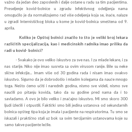
važno da jedan deo zaposlenih i dalje ostane u radu sa tim pacijentima.
Preseljenje kovid-bolnice u zgradu Infektivnog odeljjenja nama
omogućilo je da normalizujemo rad više odeljenja koja se, inače, nalaze
u zgradi Internističkog bloka u kome je kovid-bolnica smeštena od 9.
aprila.
Koliko je Opštoj bolnici značilo to što je veliki broj lekara
različitih specijalizacija, kao i medicinskih radnika imao priliku da
radi u kovid- bolnici?
- Svakako je ovo veliko iskustvo za sve nas. I za mlade lekare, i za
nas starije. Niko nije imao susreta sa ovim virusom ranije. Bile su neke
slične infekcije... Imam više od 30 godina rada i nisam imao ovakvo
iskustvo. Sigurno da je dobrodošlo i mlađim kolegama da nauče mnogo
toga. Nešto ćemo učiti i narednih godina, nismo sve videli, nismo sve
naučili po pitanju kovida, tako da su godine pred nama da i to
savladamo. A ovo je bilo veliko i značajno iskustvo. Mi smo skoro 300
ljudi izlečili i otpustili. Faktički smo bili jedina ustanova od sekundarnih
bolnica opšteg tipa koja je imala i pacijente na respiratorima. Tu smo se
iskazali i praktično stali uz bok sa svim tercijarnim ustanovama koje su
samo takve pacijente lečile.