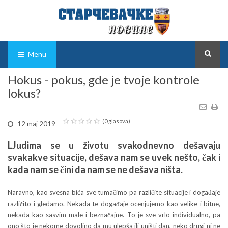
Menu
Hokus - pokus, gde je tvoje kontrole
lokus?
(0 glasova)
12 maj 2019
LJudima se u životu svakodnevno dešavaju
svakakve situacije, dešava nam se uvek nešto, čak i
kada nam se čini da nam se ne dešava ništa.
Naravno, kao svesna bića sve tumačimo pa različite situacije i događaje
različito i gledamo. Nekada te događaje ocenjujemo kao velike i bitne,
nekada kao sasvim male i beznačajne. To je sve vrlo individualno, pa
ono što je nekome dovoljno da mu ulepša ili uništi dan, neko drugi ni ne