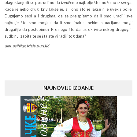
blagostanje ili se potrudimo da izvučemo najbolje što možemo iz svega.
Kada je neko drugi kriv lakše je, ali ono što je lakše nije uvek i bolje.
Dugujemo sebi a i drugima, da se preispitamo da li smo uradili sve
najbolje što smo mogli i da li smo ipak u nekim situacijama mogli
drugačije da postupimo? Pre nego što danas okrivite nekog drugog ili
sudbinu, zapitajte se šta ste vi radili tog dana?
dipl. psihilog
Maja Đurišić
NAJNOVIJE IZDANJE