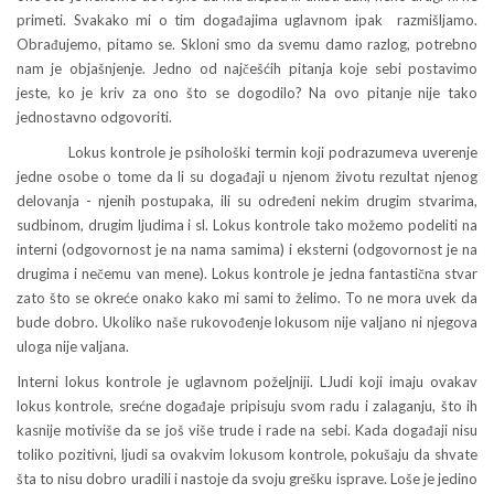
primeti. Svakako mi o tim događajima uglavnom ipak razmišljamo.
Obrađujemo, pitamo se. Skloni smo da svemu damo razlog, potrebno
nam je objašnjenje. Jedno od najčešćih pitanja koje sebi postavimo
jeste, ko je kriv za ono što se dogodilo? Na ovo pitanje nije tako
jednostavno odgovoriti.
Lokus kontrole je psihološki termin koji podrazumeva uverenje
jedne osobe o tome da li su događaji u njenom životu rezultat njenog
delovanja - njenih postupaka, ili su određeni nekim drugim stvarima,
sudbinom, drugim ljudima i sl. Lokus kontrole tako možemo podeliti na
interni (odgovornost je na nama samima) i eksterni (odgovornost je na
drugima i nečemu van mene). Lokus kontrole je jedna fantastična stvar
zato što se okreće onako kako mi sami to želimo. To ne mora uvek da
bude dobro. Ukoliko naše rukovođenje lokusom nije valjano ni njegova
uloga nije valjana.
Interni lokus kontrole je uglavnom poželjniji. LJudi koji imaju ovakav
lokus kontrole, srećne događaje pripisuju svom radu i zalaganju, što ih
kasnije motiviše da se još više trude i rade na sebi. Kada događaji nisu
toliko pozitivni, ljudi sa ovakvim lokusom kontrole, pokušaju da shvate
šta to nisu dobro uradili i nastoje da svoju grešku isprave. Loše je jedino