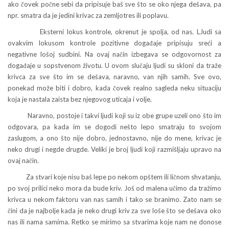
ako čovek počne sebi da pripisuje baš sve što se oko njega dešava, pa
npr. smatra da je jedini krivac za zemljotres ili poplavu.
Eksterni lokus kontrole, okrenut je spolja, od nas. LJudi sa
ovakvim lokusom kontrole pozitivne događaje pripisuju sreći a
negativne lošoj sudbini. Na ovaj način izbegava se odgovornost za
događaje u sopstvenom životu. U ovom slučaju ljudi su skloni da traže
krivca za sve što im se dešava, naravno, van njih samih. Sve ovo,
ponekad može biti i dobro, kada čovek realno sagleda neku situaciju
koja je nastala zaista bez njegovog uticaja i volje.
Naravno, postoje i takvi ljudi koji su iz obe grupe uzeli ono što im
odgovara, pa kada im se dogodi nešto lepo smatraju to svojom
zaslugom, a ono što nije dobro, jednostavno, nije do mene, krivac je
neko drugi i negde drugde. Veliki je broj ljudi koji razmišljaju upravo na
ovaj način.
Za stvari koje nisu baš lepe po nekom opštem ili ličnom shvatanju,
po svoj prilici neko mora da bude kriv. Još od malena učimo da tražimo
krivca u nekom faktoru van nas samih i tako se branimo. Zato nam se
čini da je najbolje kada je neko drugi kriv za sve loše što se dešava oko
nas ili nama samima. Retko se mirimo sa stvarima koje nam ne donose