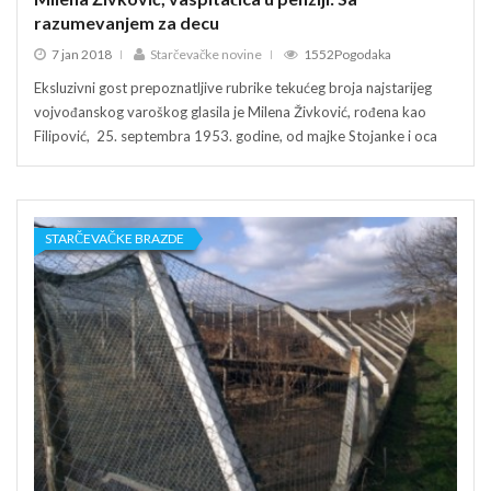
razumevanjem za decu
raz
7 jan 2018
Starčevačke novine
1552Pogodaka
7 
Eksluzivni gost prepoznatljive rubrike tekućeg broja najstarijeg
Ekslu
vojvođanskog varoškog glasila je Milena Živković, rođena kao
vojvo
Filipović, 25. septembra 1953. godine, od majke Stojanke i oca
Filip
STARČEVAČKE BRAZDE
ST