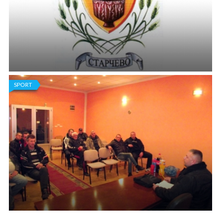
fudbalskoj ligi a fudbaleri Borca su na kraju polusezone zauzeli
treće mesto na tabeli.
SPORT
ODBOJKA: BORAC U SERIJI POBEDA
U nastavku prvoligaške sezone ekipa iz Starčeva je, najpre, u
sedmom kolu kao gost savladala tim Jagodine (3:1), a potom, u
osmom kolu, kao domaćin tim iz Kosovske Mitrovice (3:0).