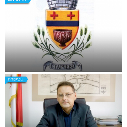
PREDNOVOGODIŠNJE DRUŽENJE NA TRGU U
STARČEVU: DEDA MRAZ OBIŠAO BAZAR
Već deseti put zaredom, zahvaljujući donaciji lokalnih
preduzetnika i ljudi dobre volje, mališani na dan Svetog Nikole
dobijaju novogodišnje paketiće.
INTERVJU
USVOJEN BUDŽET GRADA PANČEVA
Skupština Grada Pančeva usvojiće krajem decembra budžet za
narednu godinu.