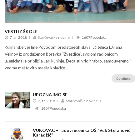
VESTI IZ ŠKOLE
7 jan 2018
Starčevačke novine
1607Pogodaka
Kulinarske veštine Povodom predstojećih slava, učiteljica LJiljana
Velinov iz produženog boravka “Zvezdice“, svojom radionicom
učenicima je približila čari kuhinje. Deca su vrlo hrabro, samouvereno i
veoma maštovito mesila kolačiće. ...
Detaljnije
UPOZNAJMO SE…
7 jan 2018
Starčevačke novine
1607Pogodaka
VUKOVAC – radovi učenika OŠ “Vuk Stefanović
Karadžić”