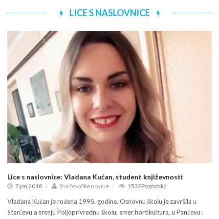
LICE S NASLOVNICE
Lice s naslovnice: Vladana Kućan, student književnosti
7 jan 2018
Starčevačke novine
1532Pogodaka
Vladana Kućan je rođena 1995. godine. Osnovnu školu je završila u
Starčevu a srenju Poljoprivrednu školu, smer hortikultura, u Pančevu .