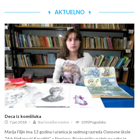
AKTUELNO
KONJIČKI SPORT: POVRATAK NA STAZU
Nakon četvorogodišnje pauze Konjički klub Starčevac je održao
sastanak u utorak, 5. decembra, sa osnovnim ciljem da se
obezbedi opstanak konjičkog kluba.
Deca iz komšiluka
7 jan 2018
Starčevačke novine
1093Pogodaka
Marija Filjin ima 13 godina i učenica je sedmog razreda Osnovne škole
“Vuk Stefanović Karadžić“ u Starčevu. Nastavničku pažnju na sebe je