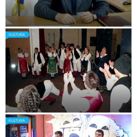
KULTURA
SAŠA PAVLOV, GRADONAČELNIK GRADA
PANČEVA: SEVERNA RADNA ZONA GARANT
RAZVOJA
Šta je, po Vašem mišljenju, obeležilo 2017. godinu u
Pančevu?
- Svakako je to početak rekonstrukcije Internističkog odeljenja
Opšte bolnice u Pančevu. Ono nije renovirano, niti
rekonstruisano još od izgradnje, 1973. godine.
KULTURA
“NEOLIĆANI“ UGOSTILI PRIJATELJE IZ FOČE