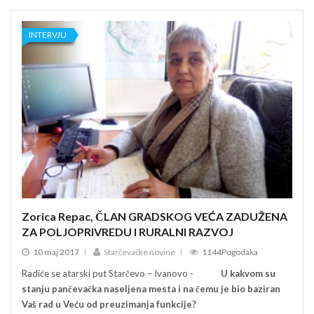
INTERVJU
INT
Zorica Repac, ČLAN GRADSKOG VEĆA ZADUŽENA
Zor
ZA POLJOPRIVREDU I RURALNI RAZVOJ
ZA 
10 maj 2017
Starčevačke novine
1144Pogodaka
10
Radiće se atarski put Starčevo – Ivanovo -
U kakvom su
Radić
stanju pančevačka naseljena mesta i na čemu je bio baziran
stan
Vaš rad u Veću od preuzimanja funkcije?
Vaš 