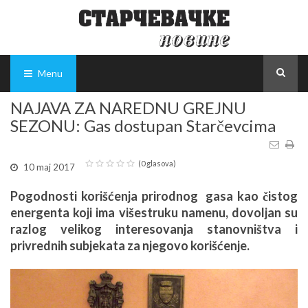
Menu
NAJAVA ZA NAREDNU GREJNU
SEZONU: Gas dostupan Starčevcima
(0 glasova)
10 maj 2017
Pogodnosti korišćenja prirodnog gasa kao čistog
energenta koji ima višestruku namenu, dovoljan su
razlog velikog interesovanja stanovništva i
privrednih subjekata za njegovo korišćenje.