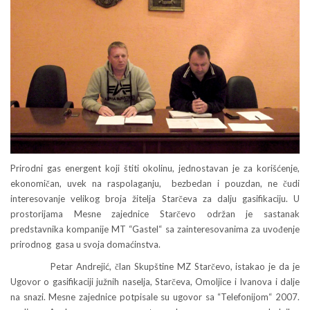
Prirodni gas energent koji štiti okolinu, jednostavan je za korišćenje,
ekonomičan, uvek na raspolaganju, bezbedan i pouzdan, ne čudi
interesovanje velikog broja žitelja Starčeva za dalju gasifikaciju. U
prostorijama Mesne zajednice Starčevo održan je sastanak
predstavnika kompanije MT “Gastel“ sa zainteresovanima za uvođenje
prirodnog gasa u svoja domaćinstva.
Petar Andrejić, član Skupštine MZ Starčevo, istakao je da je
Ugovor o gasifikaciji južnih naselja, Starčeva, Omoljice i Ivanova i dalje
na snazi. Mesne zajednice potpisale su ugovor sa “Telefonijom“ 2007.