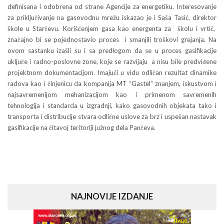
definisana i odobrena od strane Agencije za energetiku. Interesovanje
za priključivanje na gasovodnu mrežu iskazao je i Saša Tasić, direktor
škole u Starčevu. Korišćenjem gasa kao energenta za školu i vrtić,
značajno bi se pojednostavio proces i smanjili troškovi grejanja. Na
ovom sastanku izašli su i sa predlogom da se u proces gasifikacije
uključe i radno-poslovne zone, koje se razvijaju a nisu bile predviđene
projektnom dokumentacijom. Imajući u vidu odličan rezultat dinamike
radova kao i činjenicu da kompanija MT “Gastel“ znanjem, iskustvom i
najsavremenijom mehanizacijom kao i primenom savremenih
tehnologija i standarda u izgradnji, kako gasovodnih objekata tako i
transporta i distribucije stvara odlične uslove za brz i uspešan nastavak
gasifikacije na čitavoj teritoriji južnog dela Pančeva.
NAJNOVIJE IZDANJE