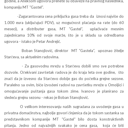
godine, a Aneksom ugovora prenete su obaveze na pravnog naslednika,
kompaniju MT “Gastel“.
-Zagarantovana cena priključka gasa treba da iznosi najviše do
1.000 eura (uključujući PDV), uz mogućnost plaćanja na rate (do 60
meseci), a distributer gasa, MT “Gastel“, uplaćivaće mesnim
zajednicama 10% od svoje marže, što je u skladu sa odredbama
ugovora - istako je Petar Andrejić.
Boban Stanojlović, direktor MT “Gastela“, upoznao žitelje
Starčeva, sa aktuelnim radovima.
- Za gasovodnu mrežu u Starčevu dobili smo sve potrebne
dozvole. Očekivani završetak radova je do kraja leta ove godine, što
znači da je izvesno da Starčevo dobije gas do početka grejne sezone.
Paralelno sa ovim, biće izvođeni radovi na završetku mreže u Omoljici i
omogućavanje puštanja gasa tokom zime. Ivanovo je planirano za
sledeću grejnu sezonu - rekao je Boban Stanojlović.
O velikom interesovanju naših sugrađana za uvođenje gasa u
privatna domaćinstva, najbolje govori činjenica da je tokom sastanka sa
predstavnikom kompanije MT “Gastel“ bilo dosta konstruktivnih
pitanja. Jedno od najvažnijih svakako je cena gasa, koja će biti