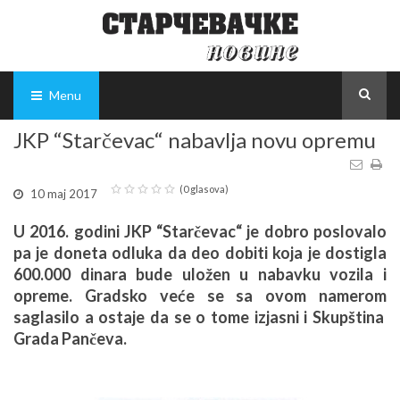
Menu
JKP “Starčevac“ nabavlja novu opremu
(0 glasova)
10 maj 2017
U 2016. godini JKP “Starčevac“ je dobro poslovalo
pa je doneta odluka da deo dobiti koja je dostigla
600.000 dinara bude uložen u nabavku vozila i
opreme. Gradsko veće se sa ovom namerom
saglasilo a ostaje da se o tome izjasni i Skupština
Grada Pančeva.