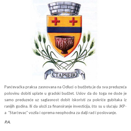
Pančevačka praksa zasnovana na Odluci o budžetu je da sva preduzeća
polovinu dobiti uplate u gradski budžet. Uslov da do toga ne dođe je
samo preduzeće uz saglasnost dobit iskoristi za pokriće gubitaka iz
ranijih godina. Ili da uloži za finansiranje investicija, što su u slučaju JKP-
a “Starčevac“ vozila i oprema neophodna za dalji rad i poslovanje.
P.A.