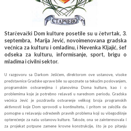
Starčevački Dom kulture posetile su u četvrtak, 3.
septembra, Marija Jević, novoimenovana gradska
većnica za kulturu i omladinu, i Nevenka Kljajić, šef
odseka za kulturu, informisanje, sport, brigu o
mladima i civilni sektor.
U razgovoru sa Darkom Ješićem, direktorom ove ustanove, visoke
predstavnice Gradske uprave bile su upoznate sa tekućim poslovanjem,
programskim ostvarenjima i planovima Doma kulture, kao i o
problemima koje je potrebno rešavati u narednom periodu. Gradska
većnica Jević je pozdravila ostvarenje velikog broja programskih
aktivnosti koje Dom sprovodi u kontinuitetu, i pritom se založila da
pomogne u rešavanju određenih pravnih problema koji su višegodišnje
opterećenje za našu ustanovu kulture. Takođe, ona se zainteresovala i
za projekat potpune zamene krovne konstrukcije, što je po pitanju