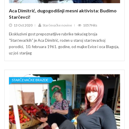
Aca Dimitrić, dugogodišnji mesni aktivista: Budimo
Aca 
Starčevci!
Star
13 Oct 2020
Starčevačke novine
1057Hits
13
Ekskluzivni gost prepoznatljive rubrike tekućeg broja
Ekskl
“Starčevačkih“ je Aca Dimitrić, rođen u staroj starčevačkoj
“Star
porodici, 10. februara 1961. godine, od majke Evice i oca Blagoja,
porod
uz još starijeg
uz jo
STARČEVAČKE BRAZDE
ST