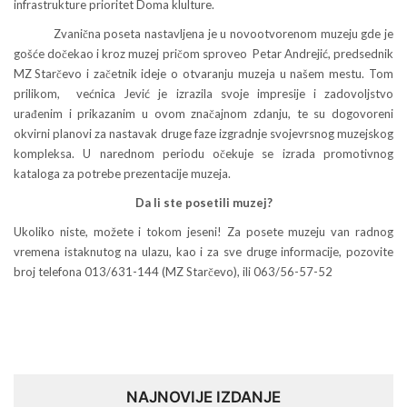
infrastrukture prioritet Doma klulture.
Zvanična poseta nastavljena je u novootvorenom muzeju gde je
gošće dočekao i kroz muzej pričom sproveo Petar Andrejić, predsednik
MZ Starčevo i začetnik ideje o otvaranju muzeja u našem mestu. Tom
prilikom, većnica Jević je izrazila svoje impresije i zadovoljstvo
urađenim i prikazanim u ovom značajnom zdanju, te su dogovoreni
okvirni planovi za nastavak druge faze izgradnje svojevrsnog muzejskog
kompleksa. U narednom periodu očekuje se izrada promotivnog
kataloga za potrebe prezentacije muzeja.
Da li ste posetili muzej?
Ukoliko niste, možete i tokom jeseni! Za posete muzeju van radnog
vremena istaknutog na ulazu, kao i za sve druge informacije, pozovite
broj telefona 013/631-144 (MZ Starčevo), ili 063/56-57-52
NAJNOVIJE IZDANJE