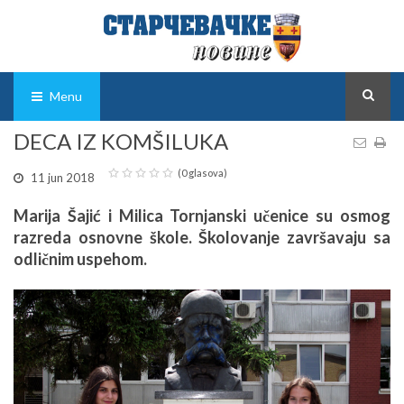
Menu
DECA IZ KOMŠILUKA
(0 glasova)
11 jun 2018
Marija Šajić i Milica Tornjanski učenice su osmog
razreda osnovne škole. Školovanje završavaju sa
odličnim uspehom.