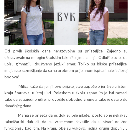
Od prvih školskih dana nerazdvojne su prijateljice. Zajedno su
učestvovale na mnogim školskim takmičenjima znanja. Odlučile su se da
upišu gimnaziju, društveno jezički smer. Toliko su bliske prijateljice,
imaju isto razmišljanje da su na probnom prijemnom ispitu imale isti broj
bodova!
Milica kaže da je njihovo prijateljstvo započelo jer žive u istom
kraju Starčeva, u istoj ulici. Polaskom u školu zapao im je isti razred,
tako da su zajedno učile i provodile slobodno vreme a tako je ostalo do
današnjeg dana.
Marija se priseća da je, dok su bile mlađe, postojao je nekakav
takmičarski duh ali da su vremenom shvatile da u stvari odlično
funkcionišu kao tim. Na kraju, obe su vukovci, jedna drugu dopunjuju