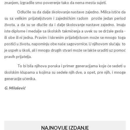
znanjem, izgradile smo poverenje tako da nema mesta sujeti.
Odlučile su da dalje školovanje nastave zajedno. Milica ističe da
su sa velikim prijateljstvom i zajedničkim radom prošle jedan period
života, a da su se dlučile da i dalje školovanje nastave zajedno. Imaju
iste diplome i medalje sa školskih takmičenja a uvek su se držale gesla -
ili obe ili ni jedna. Pravim i iskrenim prijateljstvom može se mnogo toga
postići u životu, napominju obe naše sagovornice. U njihovom slučaju to
je uspeh u školi, ali i mnogo drugih stvari može se lakše uraditi uz pomoć
pravih prijatelja.
To bi bila njihova poruka i primer generacijama koje će sedeti u
školskim klupama u kojima su sedele njih dve, a opet, pre njih, i mnoge
generacije učenika.
G. Milošević
NAJNOVIJE IZDANJE