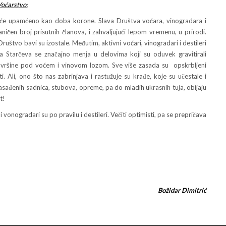
oćarstvo:
amćeno kao doba korone. Slava Društva voćara, vinogradara i
čen broj prisutnih članova, i zahvaljujući lepom vremenu, u prirodi.
ruštvo bavi su izostale. Međutim, aktivni voćari, vinogradari i destileri
 Starčeva se značajno menja u delovima koji su oduvek gravitirali
ovršine pod voćem i vinovom lozom. Sve više zasada su opskrbljeni
Ali, ono što nas zabrinjava i rastužuje su krađe, koje su učestale i
zasađenih sadnica, stubova, opreme, pa do mladih ukrasnih tuja, obijaju
t!
gradari su po pravilu i destileri. Večiti optimisti, pa se prepričava
Božidar Dimitrić