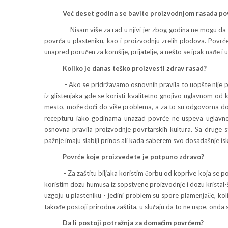
Već deset godina se bavite proizvodnjom rasada po
- Nisam više za rad u njivi jer zbog godina ne mogu da is
povrća u plasteniku, kao i proizvodnju zrelih plodova. Povrć
unapred poručen za komšije, prijatelje, a nešto se ipak nađe i u
Koliko je danas teško proizvesti zdrav rasad?
- Ako se pridržavamo osnovnih pravila to uopšte nije pr
iz glistenjaka gde se koristi kvalitetno gnojivo uglavnom od 
mesto, može doći do više problema, a za to su odgovorna dom
recepturu iako godinama unazad povrće ne uspeva uglavno
osnovna pravila proizvodnje povrtarskih kultura. Sa druge 
pažnje imaju slabiji prinos ali kada saberem svo dosadašnje i
Povrće koje proizvedete je potpuno zdravo?
- Za zaštitu biljaka koristim čorbu od koprive koja se pokaz
koristim dozu humusa iz sopstvene proizvodnje i dozu kristal
uzgoju u plasteniku - jedini problem su spore plamenjače, ko
takođe postoji prirodna zaštita, u slučaju da to ne uspe, onda
Da li postoji potražnja za domaćim povrćem?