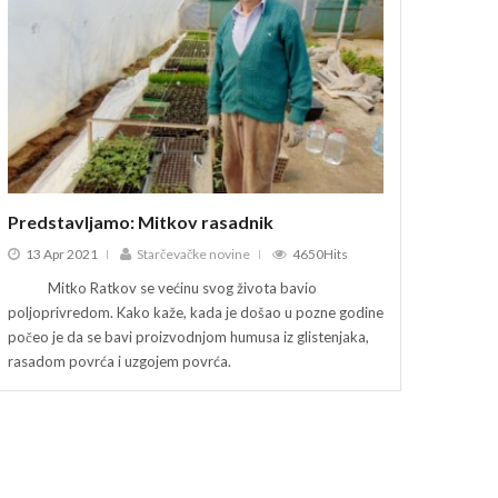
Predstavljamo: Mitkov rasadnik
Predstavljam
13 Apr 2021
Starčevačke novine
4650Hits
13 Apr 2021
Mitko Ratkov se većinu svog života bavio
Mitko Ratkov s
poljoprivredom. Kako kaže, kada je došao u pozne godine
poljoprivredom. 
počeo je da se bavi proizvodnjom humusa iz glistenjaka,
počeo je da se ba
rasadom povrća i uzgojem povrća.
rasadom povrća i