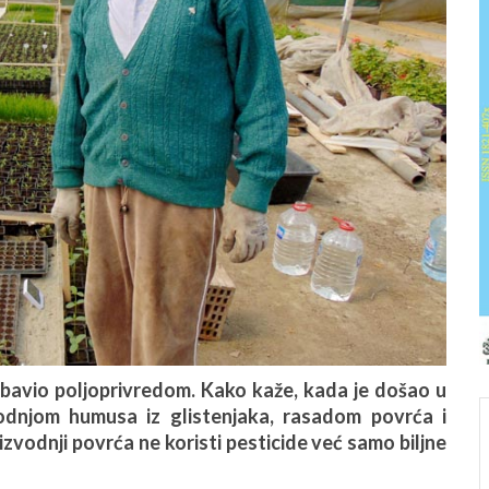
io poljoprivredom. Kako kaže, kada je došao u
odnjom humusa iz glistenjaka, rasadom povrća i
izvodnji povrća ne koristi pesticide već samo biljne