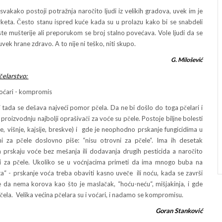
ako postoji potražnja naročito ljudi iz velikih gradova, uvek im je
eta. Često stanu ispred kuće kada su u prolazu kako bi se snabdeli
 mušterije ali preporukom se broj stalno povećava. Vole ljudi da se
vek hrane zdravo. A to nije ni teško, niti skupo.
G. Milošević
čelarstvo:
 voćari - kompromis
ada se dešava najveći pomor pčela. Da ne bi došlo do toga pčelari i
izvodnju najbolji oprašivači za voće su pčele. Postoje biljne bolesti
je, višnje, kajsije, breskve) i gde je neophodno prskanje fungicidima u
ni za pčele doslovno piše: “nisu otrovni za pčele“. Ima ih desetak
 prskaju voće bez mešanja ili dodavanja drugih pesticida a naročito
ni za pčele. Ukoliko se u voćnjacima primeti da ima mnogo buba na
ata“ - prskanje voća treba obaviti kasno uveče ili noću, kada se završi
 da nema korova kao što je maslačak, “hoću-neću“, mišjakinja, i gde
ela. Velika većina pčelara su i voćari, i nadamo se kompromisu.
Goran Stanković