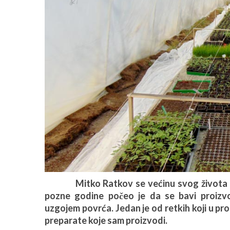
Mitko Ratkov se većinu svog života bav
pozne godine počeo je da se bavi proizv
uzgojem povrća. Jedan je od retkih koji u pro
preparate koje sam proizvodi.