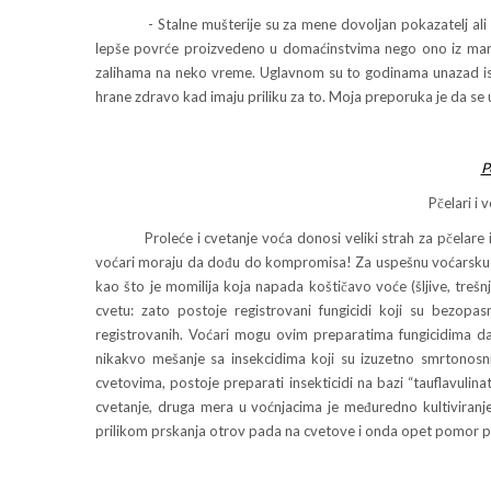
- Stalne mušterije su za mene dovoljan pokazatelj ali svak
lepše povrće proizvedeno u domaćinstvima nego ono iz mark
zalihama na neko vreme. Uglavnom su to godinama unazad iste
hrane zdravo kad imaju priliku za to. Moja preporuka je da se u
P
Pčelari i
Proleće i cvetanje voća donosi veliki strah za pčelare i t
voćari moraju da dođu do kompromisa! Za uspešnu voćarsku pro
kao što je momilija koja napada koštičavo voće (šljive, trešn
cvetu: zato postoje registrovani fungicidi koji su bezopas
registrovanih. Voćari mogu ovim preparatima fungicidima da
nikakvo mešanje sa insekcidima koji su izuzetno smrtonos
cvetovima, postoje preparati insekticidi na bazi “tauflavulin
cvetanje, druga mera u voćnjacima je međuredno kultiviranje
prilikom prskanja otrov pada na cvetove i onda opet pomor pč