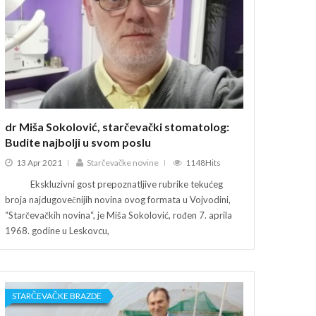
dr Miša Sokolović, starčevački stomatolog:
dr Miša Sokol
Budite najbolji u svom poslu
Budite najbol
13 Apr 2021
Starčevačke novine
1148Hits
13 Apr 2021
Ekskluzivni gost prepoznatljive rubrike tekućeg
Ekskluzivni gos
broja najdugovečnijih novina ovog formata u Vojvodini,
broja najdugovečn
“Starčevačkih novina“, je Miša Sokolović, rođen 7. aprila
“Starčevačkih novi
1968. godine u Leskovcu,
1968. godine u L
STARČEVAČKE BRAZDE
STARČEVAČKE B