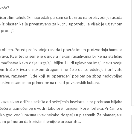
vrća?
pratim tehološki napredak pa sam se bazirao na proizvodnju rasada
e iz plastenika je prvenstveno za kućnu upotrebu, a višak je uglavnom
 prodaji.
oblem. Pored proizvodnje rasada i povrća imam proizvodnju humusa
krava. Kvalitetno seme je osnov a nakon rasađivanja biljke na statično
aćinstva kako dalje uzgajaju biljku. LJudi uglavnom imaju neku svoju
m traže krivca u nekom drugom i ne žele da se edukuju i prihvate
strane, razumem ljude koji su opterećeni poslom pa zbog nedovoljno
skustvo nisam imao primedbe na rasad povrtarskih kultura.
ala kao odlična zaštita od neželjenih insekata, a za prehranu biljaka
-šećera razmućenog u vodi i tako prehranjujem koren biljaka. Pričamo o
liko god vodili računa uvek nekako dospeju u plastenik. Za plamenjaču
 sam primoran da koristim hemijske preparate...