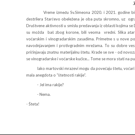
V
Vreme između Sv.Simeona 2020. i 2021. godine biće up
destrilera Starčevo obeležena je oba puta skromno, uz ograni
Društvene aktivnosti u smislu predavanja iz oblasti kojima se D
su možda baš zbog korone, bili veoma vredni. Slika atara
voćarskim i vinogradarskim zasadima. Primetne s u nove p
navodnjavanjem i protivgradnim mrežama. To su dobre vesti. 
pričinjavaju znatnu materijalnu štetu. Krade se sve - od novo
se vinogradarske i voćarske kućice... Tome se mora stati na pu
Iako martovski mrazevi mogu da povećaju štetu, voćari i vono
mala anegdota o “štetnosti rakije“.
- Jel ima rakije?
- Nema.
- Šteta!