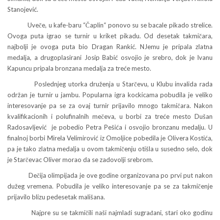
Stanojević.
Uveče, u kafe-baru “Čaplin“ ponovo su se bacale pikado strelice.
Ovoga puta igrao se turnir u kriket pikadu. Od desetak takmičara,
najbolji je ovoga puta bio Dragan Rankić. NJemu je pripala zlatna
medalja, a drugoplasirani Josip Babić osvojio je srebro, dok je Ivanu
Kapuncu pripala bronzana medalja za treće mesto.
Poslednjeg utorka druženja u Starčevu, u Klubu invalida rada
održan je turnir u jambu. Popularna igra kockicama pobudila je veliko
interesovanje pa se za ovaj turnir prijavilo mnogo takmičara. Nakon
kvalifikacionih i polufinalnih mečeva, u borbi za treće mesto Dušan
Radosavljević je pobedio Petra Pešića i osvojio bronzanu medalju. U
finalnoj borbi Mirela Velimirović iz Omoljice pobedila je Olivera Kostića,
pa je tako zlatna medalja u ovom takmičenju otišla u susedno selo, dok
je Starčevac Oliver morao da se zadovolji srebrom.
Dečija olimpijada je ove godine organizovana po prvi put nakon
dužeg vremena. Pobudila je veliko interesovanje pa se za takmičenje
prijavilo blizu pedesetak mališana.
Najpre su se takmičili naši najmlađi sugrađani, stari oko godinu