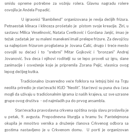
smislu opreme potrebne za vožnju rolera. Glavnu nagradu rolere
osvojila je Anđela Popadić.
U igraonici “Bambilend“ organizovana je revija dečijih frizura.
Petnaestak klinaca i klinceza prošetalo je pistom svoje kreacije. Žiri, u
sastavu: Milica Veselinović, Nataša Cvetković i Gordana Janjić, imao je
težak zadatak jer su maleni manekeni imali prelepe frizure. Za devojčicu
sa najlepšom frizurom proglašena je Jovana Ćalić, drugo i treće mesto
osvojili su dečaci i to “srebrni“ Mitar Gojković i “bronzani“ Andrej
Jovanović. Sva deca i njihovi roditelji su se lepo proveli uz igru, slane
zanimacije i osveženje koje je pripremila Zorana Pejić, vlasnica ovog
lepog dečijeg kutka.
Tradicionalno izvanredno veče folklora na letnjoj bini na Trgu
neolita priredio je starčevački KUD “Neolit“. Starčevci su puna dva časa
mogli da uživaju u tradicionalnim igrama iz naših krajeva, uz sve uzrasne
grupe ovog društva - od najmlađih pa do prvog ansambla.
Starčevačka pravoslavna crkvena opština svoju slavu proslavila je
u petak, 9. avgusta. Prepodnevna liturgija u hramu Sv. Pantelejmona
okupila je mnoštvo vernika a druženje članova Crkvenog odbora sa
gostima nastavljeno je u Crkvenom domu. U porti je organizovan