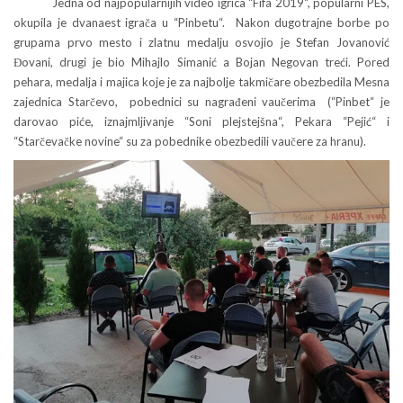
Jedna od najpopularnijih video igrica “Fifa 2019“, popularni PES,
okupila je dvanaest igrača u “Pinbetu“. Nakon dugotrajne borbe po
grupama prvo mesto i zlatnu medalju osvojio je Stefan Jovanović
Đovani, drugi je bio Mihajlo Simanić a Bojan Negovan treći. Pored
pehara, medalja i majica koje je za najbolje takmičare obezbedila Mesna
zajednica Starčevo, pobednici su nagrađeni vaučerima (“Pinbet“ je
darovao piće, iznajmljivanje “Soni plejstejšna“, Pekara “Pejić“ i
“Starčevačke novine“ su za pobednike obezbedili vaučere za hranu).