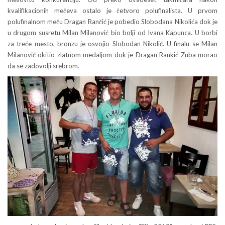
kvalifikacionih mečeva ostalo je četvoro polufinalista. U prvom
polufinalnom meču Dragan Rančić je pobedio Slobodana Nikolića dok je
u drugom susretu Milan Milanović bio bolji od Ivana Kapunca. U borbi
za treće mesto, bronzu je osvojio Slobodan Nikolić. U finalu se Milan
Milanović okitio zlatnom medaljom dok je Dragan Rankić Zuba morao
da se zadovolji srebrom.