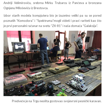
Andriji Velimiroviću, srebrna Mirku Trubarcu iz Pančeva a bronzana
Ognjenu Miloševiću iz Brestovca.
Izbor starih modela kompjutera bio je izuzetno veliki pa su se pored
poznatih “Komodora“ i “Spektruma“mogli videti i pravi rariteti kao što
je prvi personalni računar na svetu “ZX-81“ i naša domaća “Galaksija“.
Predveče je na Trgu neolita gostovao svojevrsni pesnički karavan.