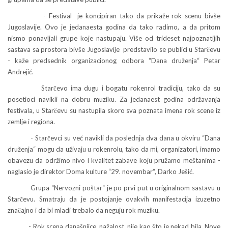
- Festival je koncipiran tako da prikaže rok scenu bivše
Jugoslavije. Ovo je jedanaesta godina da tako radimo, a da pritom
nismo ponavljali grupe koje nastupaju. Više od trideset najpoznatijih
sastava sa prostora bivše Jugoslavije predstavilo se publici u Starčevu
- kaže predsednik organizacionog odbora “Dana druženja“ Petar
Andrejić.
Starčevo ima dugu i bogatu rokenrol tradiciju, tako da su
posetioci navikli na dobru muziku. Za jedanaest godina održavanja
festivala, u Starčevu su nastupila skoro sva poznata imena rok scene iz
zemlje i regiona.
- Starčevci su već navikli da poslednja dva dana u okviru “Dana
druženja“ mogu da uživaju u rokenrolu, tako da mi, organizatori, imamo
obavezu da održimo nivo i kvalitet zabave koju pružamo meštanima -
naglasio je direktor Doma kulture “29. novembar“, Darko Ješić.
Grupa “Nervozni poštar“ je po prvi put u originalnom sastavu u
Starčevu. Smatraju da je postojanje ovakvih manifestacija izuzetno
značajno i da bi mladi trebalo da neguju rok muziku.
- Rok scena današnjice, nažalost, nije kao što je nekad bila. Nove