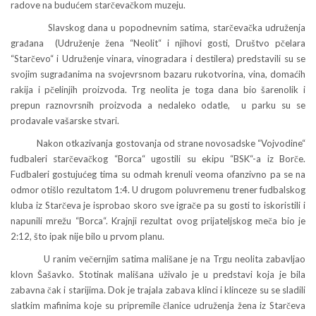
radove na budućem starčevačkom muzeju.
Slavskog dana u popodnevnim satima, starčevačka udruženja
građana (Udruženje žena “Neolit“ i njihovi gosti, Društvo pčelara
“Starčevo“ i Udruženje vinara, vinogradara i destilera) predstavili su se
svojim sugrađanima na svojevrsnom bazaru rukotvorina, vina, domaćih
rakija i pčelinjih proizvoda. Trg neolita je toga dana bio šarenolik i
prepun raznovrsnih proizvoda a nedaleko odatle, u parku su se
prodavale vašarske stvari.
Nakon otkazivanja gostovanja od strane novosadske “Vojvodine“
fudbaleri starčevačkog “Borca“ ugostili su ekipu “BSK“-a iz Borče.
Fudbaleri gostujućeg tima su odmah krenuli veoma ofanzivno pa se na
odmor otišlo rezultatom 1:4. U drugom poluvremenu trener fudbalskog
kluba iz Starčeva je isprobao skoro sve igrače pa su gosti to iskoristili i
napunili mrežu “Borca“. Krajnji rezultat ovog prijateljskog meča bio je
2:12, što ipak nije bilo u prvom planu.
U ranim večernjim satima mališane je na Trgu neolita zabavljao
klovn Šašavko. Stotinak mališana uživalo je u predstavi koja je bila
zabavna čak i starijima. Dok je trajala zabava klinci i klinceze su se sladili
slatkim mafinima koje su pripremile članice udruženja žena iz Starčeva