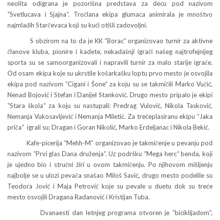
neolita odigrana je pozorišna predstava za decu pod nazivom
“Svetlucava i Sjajna“. Tročlana ekipa glumaca animirala je mnoštvo
najmlađih Starčevaca koji su kući otišli zadovoljni.
S obzirom na to da je KK “Borac“ organizovao turnir za aktivne
članove kluba, pionire i kadete, nekadašnji igrači našeg najtrofejnijeg
sporta su se samoorganizovali i napravili turnir za malo starije igrače.
Od osam ekipa koje su ukrstile košarkašku loptu prvo mesto je osvojila
ekipa pod nazivom “Cigani i Šone“ za koju su se takmičili Marko Vučić,
Nenad Bojović i Stefan i Danijel Stanković. Drugo mesto pripalo je ekipi
“Stara škola“ za koju su nastupali: Predrag Vulović, Nikola Tasković,
Nemanja Vukosavljević i Nemanja Miletić. Za trećeplasiranu ekipu “Jaka
priča“ igrali su: Dragan i Goran Nikolić, Marko Erdeljanac i Nikola Bekić.
Kafe-picerija “Mehh-M“ organizovao je takmičenje u pevanju pod
nazivom “Prvi glas Dana druženja“. Uz podršku “Mega herc“ benda, koji
je ujedno bio i stručni žiri u ovom takmičenju. Po njihovom mišljenju
najbolje se u ulozi pevača snašao Miloš Savić, drugo mesto podelile su
Teodora Jović i Maja Petrović koje su pevale u duetu dok su treće
mesto osvojili Dragana Radanović i Kristijan Tuba.
Dvanaesti dan letnjeg programa otvoren je “biciklijadom“,