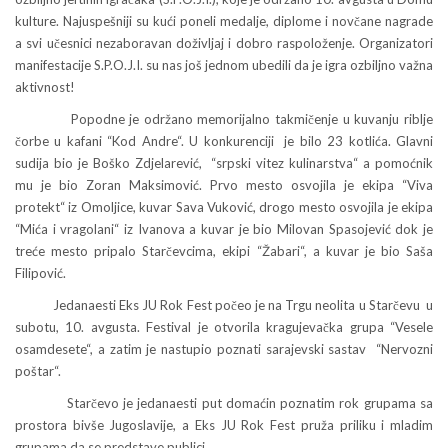
kulture. Najuspešniji su kući poneli medalje, diplome i novčane nagrade
a svi učesnici nezaboravan doživljaj i dobro raspoloženje. Organizatori
manifestacije S.P.O.J.I. su nas još jednom ubedili da je igra ozbiljno važna
aktivnost!
Popodne je održano memorijalno takmičenje u kuvanju riblje
čorbe u kafani “Kod Andre“. U konkurenciji je bilo 23 kotlića. Glavni
sudija bio je Boško Zdjelarević, “srpski vitez kulinarstva“ a pomoćnik
mu je bio Zoran Maksimović. Prvo mesto osvojila je ekipa “Viva
protekt“ iz Omoljice, kuvar Sava Vuković, drogo mesto osvojila je ekipa
“Mića i vragolani“ iz Ivanova a kuvar je bio Milovan Spasojević dok je
treće mesto pripalo Starčevcima, ekipi “Žabari“, a kuvar je bio Saša
Filipović.
Jedanaesti Eks JU Rok Fest počeo je na Trgu neolita u Starčevu u
subotu, 10. avgusta. Festival je otvorila kragujevačka grupa “Vesele
osamdesete“, a zatim je nastupio poznati sarajevski sastav “Nervozni
poštar“.
Starčevo je jedanaesti put domaćin poznatim rok grupama sa
prostora bivše Jugoslavije, a Eks JU Rok Fest pruža priliku i mladim
grupama da se predstave publici.