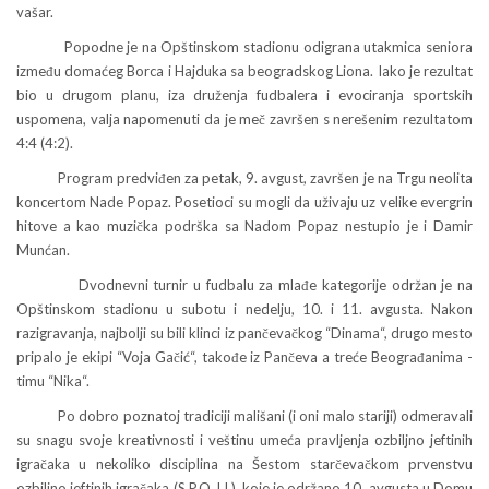
vašar.
Popodne je na Opštinskom stadionu odigrana utakmica seniora
između domaćeg Borca i Hajduka sa beogradskog Liona. Iako je rezultat
bio u drugom planu, iza druženja fudbalera i evociranja sportskih
uspomena, valja napomenuti da je meč završen s nerešenim rezultatom
4:4 (4:2).
Program predviđen za petak, 9. avgust, završen je na Trgu neolita
koncertom Nade Popaz. Posetioci su mogli da uživaju uz velike evergrin
hitove a kao muzička podrška sa Nadom Popaz nestupio je i Damir
Munćan.
Dvodnevni turnir u fudbalu za mlađe kategorije održan je na
Opštinskom stadionu u subotu i nedelju, 10. i 11. avgusta. Nakon
razigravanja, najbolji su bili klinci iz pančevačkog “Dinama“, drugo mesto
pripalo je ekipi “Voja Gačić“, takođe iz Pančeva a treće Beograđanima -
timu “Nika“.
Po dobro poznatoj tradiciji mališani (i oni malo stariji) odmeravali
su snagu svoje kreativnosti i veštinu umeća pravljenja ozbiljno jeftinih
igračaka u nekoliko disciplina na Šestom starčevačkom prvenstvu
ozbiljno jeftinih igračaka (S.P.O.J.I.), koje je održano 10. avgusta u Domu