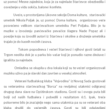
uz pomoć Mesne zajednice, koja je za najmlađe Starčevce obezbedila i
osveženje u vidu sokića, balone i konfete.
Uveče, u prostorijama Likovne sekcije Doma kulture, starčevački
umetnik Nikola Poljak je, uz pomoć Doma kulture, organizovao veče
posvećeno velikom starčevačkom umetniku Peri Poljaku. Bilo je tu
muzike u izvođenju pančevačke pevačice šlagera Nade Popaz ali i
poezije koju su izvodili autori iz Starčeva i okoline a druženje umetnika
trajalo je do kasnih noćnih časova.
Tokom popodneva i večeri Starčevci i njihovi gosti šetali su
Trgom neolita dok je u parku bio vašar koji je ponudio razne đinđuve i
igrališta za najmlađe.
Omladina se okupila u dva lokala koji su te večeri organiozovali
muzkku uživo pa je slavski dan završen u veseloj atmosferi.
Veterani fudbalskog kluba “Vojvodina“ iz Novog Sada gostovali
su veteranima starčevačkog “Borca“ na revijalnoj utakmici odigranoj
drugog dana slave na Opštinskom stadionu. Gosti su i ovoga puta bili
bolji od naših fudbalera i pobedili s rezultatom 6:1. Ipak, treće
poluvreme bilo je značajnije nego sama utakmica pa su se veterani oba
kluba družili do večernjih časova. Gosti su bili oduševljeni