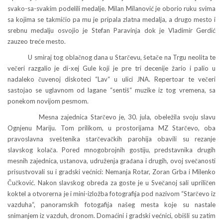
svako-sa-svakim podelili medalje. Milan Milanović je oborio ruku svima
sa kojima se takmičio pa mu je pripala zlatna medalja, a drugo mesto i
srebnu medalju osvojio je Stefan Paravinja dok je Vladimir Gerdić
zauzeo treće mesto.
U smiraj tog oblačnog dana u Starčevu, šetače na Trgu neolita te
večeri razgalio je di-xej Gule koji je pre tri decenije žario i palio u
nadaleko čuvenoj diskoteci “Lav“ u ulici JNA. Repertoar te večeri
sastojao se uglavnom od lagane “sentiš“ muzike iz tog vremena, sa
ponekom novijom pesmom.
Mesna zajednica Starčevo je, 30. jula, obeležila svoju slavu
Ognjenu Mariju. Tom prilikom, u prostorijama MZ Starčevo, oba
pravoslavna sveštenika starčevačkih parohija obavili su rezanje
slavskog kolača. Pored mnogobrojnih gostiju, predstavnika drugih
mesnih zajednica, ustanova, udruženja građana i drugih, ovoj svečanosti
prisustvovali su i gradski većnici: Nemanja Rotar, Zoran Grba i Milenko
Čučković. Nakon slavskog obreda za goste je u Svečanoj sali upriličen
koktel a otvorerna je i mini-izložba fotografija pod nazivom “Starčevo iz
vazduha“, panoramskih fotogafija našeg mesta koje su nastale
snimanjem iz vazduh, dronom. Domaćini i gradski većnici, obišli su zatim