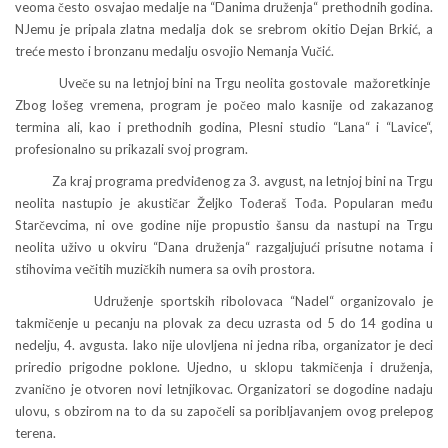
veoma često osvajao medalje na “Danima druženja“ prethodnih godina.
NJemu je pripala zlatna medalja dok se srebrom okitio Dejan Brkić, a
treće mesto i bronzanu medalju osvojio Nemanja Vučić.
Uveče su na letnjoj bini na Trgu neolita gostovale mažoretkinje
Zbog lošeg vremena, program je počeo malo kasnije od zakazanog
termina ali, kao i prethodnih godina, Plesni studio “Lana“ i “Lavice“,
profesionalno su prikazali svoj program.
Za kraj programa predviđenog za 3. avgust, na letnjoj bini na Trgu
neolita nastupio je akustičar Željko Tođeraš Tođa. Popularan među
Starčevcima, ni ove godine nije propustio šansu da nastupi na Trgu
neolita uživo u okviru “Dana druženja“ razgaljujući prisutne notama i
stihovima večitih muzičkih numera sa ovih prostora.
Udruženje sportskih ribolovaca “Nadel“ organizovalo je
takmičenje u pecanju na plovak za decu uzrasta od 5 do 14 godina u
nedelju, 4. avgusta. Iako nije ulovljena ni jedna riba, organizator je deci
priredio prigodne poklone. Ujedno, u sklopu takmičenja i druženja,
zvanično je otvoren novi letnjikovac. Organizatori se dogodine nadaju
ulovu, s obzirom na to da su započeli sa poribljavanjem ovog prelepog
terena.