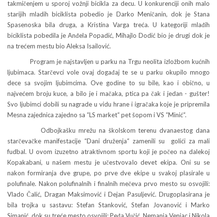
takmičenjem u sporoj vožnji bicikla za decu. U konkurenciji onih malo
starijih mladih biciklista pobedio je Darko Meničanin, dok je Stana
Spasenoska bila druga, a Kristina Varga treća. U kategoriji mlađih
biciklista pobedila je Anđela Popadić, Mihajlo Dodić bio je drugi dok je
na trećem mestu bio Aleksa Isailović.
Program je najstavljen u parku na Trgu neolita izložbom kućnih
ljubimaca. Starčevci vole ovaj događaj te se u parku okupilo mnogo
dece sa svojim ljubimcima. Ove godine to su bile, kao i obično, u
najvećem broju kuce, a bilo je i mačaka, ptica pa čak i jedan - gušter!
Svo ljubimci dobili su nagrade u vidu hrane i igračaka koje je pripremila
Mesna zajednica zajedno sa “LS market“ pet šopom i VS “Minić“.
Odbojkašku mrežu na školskom terenu dvanaestog dana
starčevačke manifestacije “Dani druženja“ zamenili su golići za mali
fudbal. U ovom izuzetno atraktivnom sportu koji je počeo na dalekoj
Kopakabani, u našem mestu je učestvovalo devet ekipa. Oni su se
nakon formiranja dve grupe, po prve dve ekipe u svakoj plasirale u
polufinale. Nakon polufinalnih i finalnih mečeva prvo mesto su osvojili:
Vlado Čalić, Dragan Maksimović i Dejan Pasuljević. Drugoplasirana je
bila trojka u sastavu: Stefan Stanković, Stefan Jovanović i Marko
Simanić, dok su treće mesto osvojili: Peđa Vučić, Nemanja Venjac i Nikola