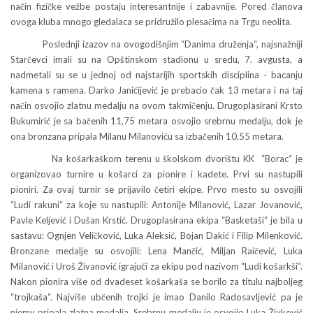
način fizičke vežbe postaju interesantnije i zabavnije. Pored članova
ovoga kluba mnogo gledalaca se pridružilo plesačima na Trgu neolita.
Poslednji izazov na ovogodišnjim “Danima druženja“, najsnažniji
Starčevci imali su na Opštinskom stadionu u sredu, 7. avgusta, a
nadmetali su se u jednoj od najstarijih sportskih disciplina - bacanju
kamena s ramena. Darko Janićijević je prebacio čak 13 metara i na taj
način osvojio zlatnu medalju na ovom takmičenju. Drugoplasirani Krsto
Bukumirić je sa bačenih 11,75 metara osvojio srebrnu medalju, dok je
ona bronzana pripala Milanu Milanoviću sa izbačenih 10,55 metara.
Na košarkaškom terenu u školskom dvorištu KK “Borac“ je
organizovao turnire u košarci za pionire i kadete. Prvi su nastupili
pioniri. Za ovaj turnir se prijavilo četiri ekipe. Prvo mesto su osvojili
“Ludi rakuni“ za koje su nastupili: Antonije Milanović, Lazar Jovanović,
Pavle Keljević i Dušan Krstić. Drugoplasirana ekipa “Basketaši“ je bila u
sastavu: Ognjen Veličković, Luka Aleksić, Bojan Dakić i Filip Milenković.
Bronzane medalje su osvojili: Lena Mančić, Miljan Raičević, Luka
Milanović i Uroš Živanović igrajući za ekipu pod nazivom “Ludi košarkši“.
Nakon pionira više od dvadeset košarkaša se borilo za titulu najboljeg
“trojkaša“. Najviše ubčenih trojki je imao Danilo Radosavljević pa je
njemu pripala zlatna medalja. Srebrnu medalju je osvojio Luka Živković