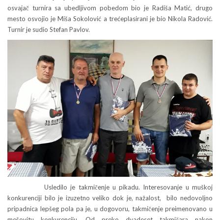
osvajač turnira sa ubedljivom pobedom bio je Radiša Matić, drugo
mesto osvojio je Miša Sokolović a trećeplasirani je bio Nikola Radović.
Turnir je sudio Stefan Pavlov.
Usledilo je takmičenje u pikadu. Interesovanje u muškoj
konkurenciji bilo je izuzetno veliko dok je, nažalost, bilo nedovoljno
pripadnica lepšeg pola pa je, u dogovoru, takmičenje preimenovano u
mešovitu konkurenciju. Od preko dvadeset takmičara nakon