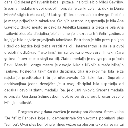
dana. Od deset prijavljenih beba - puzača, najbrži je bio Miloš Gavrilov.
Srebrna medalja u ovoj disciplini pripala je Lenki Lojanici, dok je Dunja
Mančić stigla treća na cilj. U kategoriji dece starosti oko dve godine bilo
je manje prijavljenih takmičara. Od njih šestoro, najspretnija je bila Ana
Gavrilov, drugo mesto je osvojila Anđelka Lojanica a treća je bila Ana
Isailović. Sledeća disciplina je bila namenjena uzrastu tri i četiri godine, u
kojoj je bilo najviše prijavljenih takmičara. Potrebno je bilo preći poligon
i doći do loptice koji treba vratiti na cilj. Interesantno je da je u ovoj
disciplini odlučivao “foto finiš“ jer su trojica prvoplasiranih takmičara
gotovo istovremeno stigli na cilj. Zlatna medalja je ovoga puta pripala
Pavlu Mančiću, drugo mesto je osvojio Nikola Nikolić a treće Mihajlo
Isailović. Poslednja takmičarska disciplina, trka u xakovima, bila je za
najstarije predškolce i tu je učestvovalo 13 takmičara. Suprotno
očekivanjima jedna devojčica je u ovoj disciplini bila uspešnija od
dečaka i osvojila zlatnu medalju. Reč je o Lani Ivković. Srebrna medalja
je pripala Gordanu Selimovskom dok je po drugi put bronzu osvojio
Mihajlo Isailović.
Program ovog dana završen je nastupom članova fitnes kluba
“Be fit“ iz Pančeva koje su demonstrirale Starčevcima popularni ples
“zumba“. Ovaj ples kombinuje fitnes vežbe sa plesom tako da se na taj