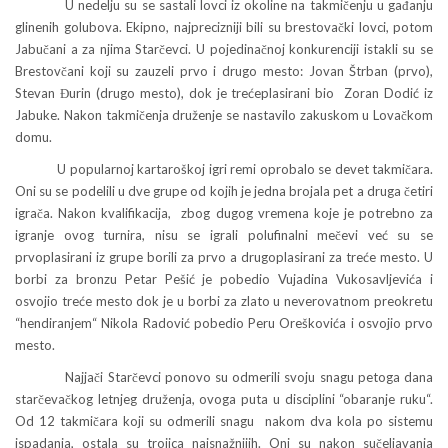
U nedelju su se sastali lovci iz okoline na takmičenju u gađanju
glinenih golubova. Ekipno, najprecizniji bili su brestovački lovci, potom
Jabučani a za njima Starčevci. U pojedinačnoj konkurenciji istakli su se
Brestovčani koji su zauzeli prvo i drugo mesto: Jovan Štrban (prvo),
Stevan Đurin (drugo mesto), dok je trećeplasirani bio Zoran Dodić iz
Jabuke. Nakon takmičenja druženje se nastavilo zakuskom u Lovačkom
domu.
U popularnoj kartaroškoj igri remi oprobalo se devet takmičara.
Oni su se podelili u dve grupe od kojih je jedna brojala pet a druga četiri
igrača. Nakon kvalifikacija, zbog dugog vremena koje je potrebno za
igranje ovog turnira, nisu se igrali polufinalni mečevi već su se
prvoplasirani iz grupe borili za prvo a drugoplasirani za treće mesto. U
borbi za bronzu Petar Pešić je pobedio Vujadina Vukosavljevića i
osvojio treće mesto dok je u borbi za zlato u neverovatnom preokretu
“hendiranjem“ Nikola Radović pobedio Peru Oreškovića i osvojio prvo
mesto.
Najjači Starčevci ponovo su odmerili svoju snagu petoga dana
starčevačkog letnjeg druženja, ovoga puta u disciplini “obaranje ruku“.
Od 12 takmičara koji su odmerili snagu nakom dva kola po sistemu
ispadanja, ostala su trojica najsnažnijih. Oni su nakon sučeljavanja