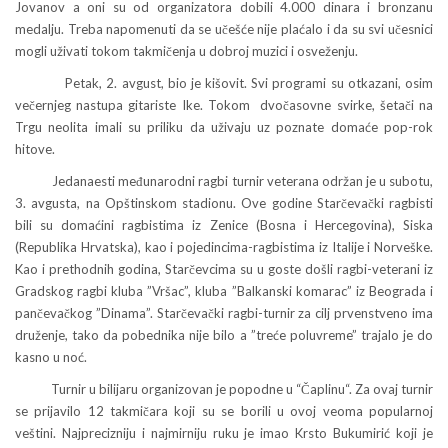
Jovanov a oni su od organizatora dobili 4.000 dinara i bronzanu
medalju. Treba napomenuti da se učešće nije plaćalo i da su svi učesnici
mogli uživati tokom takmičenja u dobroj muzici i osveženju.
Petak, 2. avgust, bio je kišovit. Svi programi su otkazani, osim
večernjeg nastupa gitariste Ike. Tokom dvočasovne svirke, šetači na
Trgu neolita imali su priliku da uživaju uz poznate domaće pop-rok
hitove.
Jedanaesti međunarodni ragbi turnir veterana održan je u subotu,
3. avgusta, na Opštinskom stadionu. Ove godine Starčevački ragbisti
bili su domaćini ragbistima iz Zenice (Bosna i Hercegovina), Siska
(Republika Hrvatska), kao i pojedincima-ragbistima iz Italije i Norveške.
Kao i prethodnih godina, Starčevcima su u goste došli ragbi-veterani iz
Gradskog ragbi kluba ”Vršac”, kluba ”Balkanski komarac” iz Beograda i
pančevačkog ”Dinama”. Starčevački ragbi-turnir za cilj prvenstveno ima
druženje, tako da pobednika nije bilo a ”treće poluvreme” trajalo je do
kasno u noć.
Turnir u bilijaru organizovan je popodne u “Čaplinu“. Za ovaj turnir
se prijavilo 12 takmičara koji su se borili u ovoj veoma popularnoj
veštini. Najprecizniju i najmirniju ruku je imao Krsto Bukumirić koji je