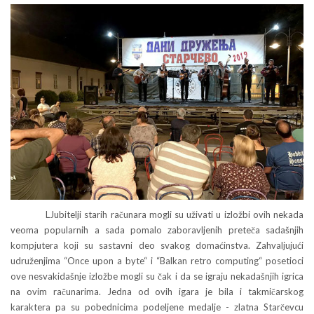
LJubitelji starih računara mogli su uživati u izložbi ovih nekada
veoma popularnih a sada pomalo zaboravljenih preteča sadašnjih
kompjutera koji su sastavni deo svakog domaćinstva. Zahvaljujući
udruženjima “Once upon a byte“ i “Balkan retro computing“ posetioci
ove nesvakidašnje izložbe mogli su čak i da se igraju nekadašnjih igrica
na ovim računarima. Jedna od ovih igara je bila i takmičarskog
karaktera pa su pobednicima podeljene medalje - zlatna Starčevcu