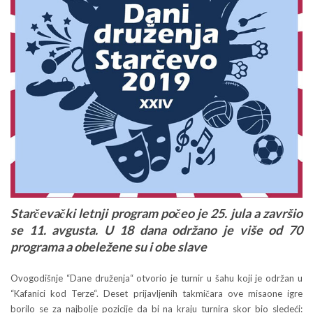
Starčevački letnji program počeo je 25. jula a završio
se 11. avgusta.
U 18 dana održano je više od 70
programa a obeležene su i obe slave
Ovogodišnje “Dane druženja“ otvorio je turnir u šahu koji je održan u
“Kafanici kod Terze“. Deset prijavljenih takmičara ove misaone igre
borilo se za najbolje pozicije da bi na kraju turnira skor bio sledeći: