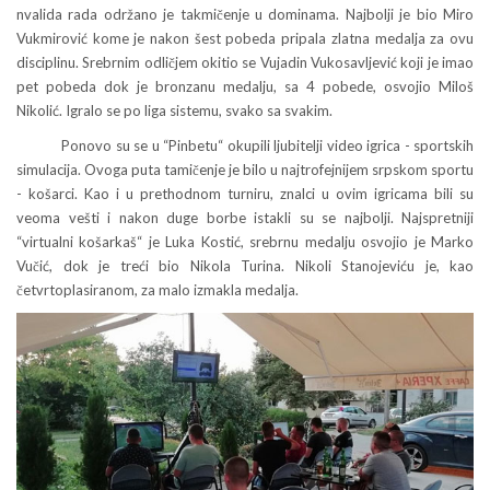
nvalida rada održano je takmičenje u dominama. Najbolji je bio Miro
Vukmirović kome je nakon šest pobeda pripala zlatna medalja za ovu
disciplinu. Srebrnim odličjem okitio se Vujadin Vukosavljević koji je imao
pet pobeda dok je bronzanu medalju, sa 4 pobede, osvojio Miloš
Nikolić. Igralo se po liga sistemu, svako sa svakim.
Ponovo su se u “Pinbetu“ okupili ljubitelji video igrica - sportskih
simulacija. Ovoga puta tamičenje je bilo u najtrofejnijem srpskom sportu
- košarci. Kao i u prethodnom turniru, znalci u ovim igricama bili su
veoma vešti i nakon duge borbe istakli su se najbolji. Najspretniji
“virtualni košarkaš“ je Luka Kostić, srebrnu medalju osvojio je Marko
Vučić, dok je treći bio Nikola Turina. Nikoli Stanojeviću je, kao
četvrtoplasiranom, za malo izmakla medalja.