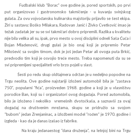
Fudbalski klub “Borac“ ove godine je, pored sportskih, po prvi
put organizovao i gastronomsko takmičenje - u kuvanju svinjskog
gulaša. Za ovu vojvođansku kulinarsku majstoriju prijavilo se šest ekipa.
Žiri u sastavu: Boško Milakara, Radovan Janić i Živko Cvetković imao je
težak zadatak jer su se svi takmičari dobro pripremili. Razlika u kvalitetu
nije bila velika ali su, ipak, prvo mesto u ovoj disciplini odneli Saša Ćuća i
Bojan Mladenović, drugi gulaš je bio onaj koji je pripremio Petar
Milošević sa svojim timom, dok je još jedan Petar ali ovoga puta Brkić,
predvodio tim koji je osvojio treće mesto. Treba napomenuti da su se
svi pripremljeni specijaliteti vrlo brzo pojeli u slast.
Šesti po redu skup oldtajmera održan je u nedeljno popodne na
Trgu neolita. Ove godine najstariji izloženi automobil bila je “zastava
750“, popularni “fića“, proizveden 1968. godine a koji je u vlasništvu
porodice Ban, koji su i organizatori ovog događaja. Pored automobila,
bilo je izloženo i nekoliko vremešnih dvotočkaša, a saznavši za ovaj
događaj na društvenim mrežama, skupu se pridružio sa svojom
“bubom“ jedan Zrenjaninac, a izložbeni model “rođen“ je 1970. godine i
izgleda - kao da je danas izašao iz fabrike.
Na kraju jedanaestog “dana druženja“, na letnjoj bini na Trgu