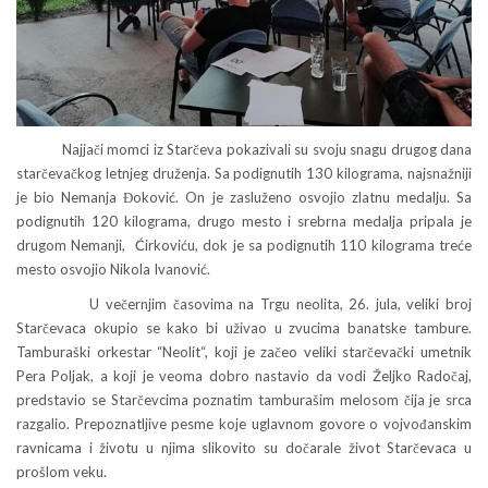
Najjači momci iz Starčeva pokazivali su svoju snagu drugog dana
starčevačkog letnjeg druženja. Sa podignutih 130 kilograma, najsnažniji
je bio Nemanja Đoković. On je zasluženo osvojio zlatnu medalju. Sa
podignutih 120 kilograma, drugo mesto i srebrna medalja pripala je
drugom Nemanji, Ćirkoviću, dok je sa podignutih 110 kilograma treće
mesto osvojio Nikola Ivanović.
U večernjim časovima na Trgu neolita, 26. jula, veliki broj
Starčevaca okupio se kako bi uživao u zvucima banatske tambure.
Tamburaški orkestar “Neolit“, koji je začeo veliki starčevački umetnik
Pera Poljak, a koji je veoma dobro nastavio da vodi Željko Radočaj,
predstavio se Starčevcima poznatim tamburašim melosom čija je srca
razgalio. Prepoznatljive pesme koje uglavnom govore o vojvođanskim
ravnicama i životu u njima slikovito su dočarale život Starčevaca u
prošlom veku.