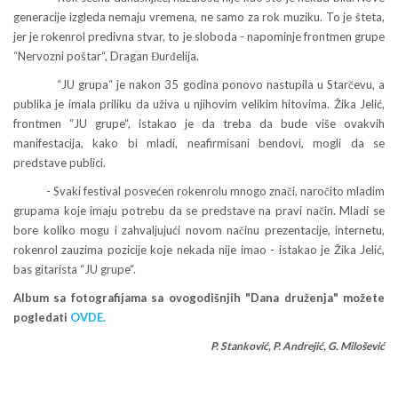
generacije izgleda nemaju vremena, ne samo za rok muziku. To je šteta,
jer je rokenrol predivna stvar, to je sloboda - napominje frontmen grupe
“Nervozni poštar“, Dragan Đurđelija.
“JU grupa“ je nakon 35 godina ponovo nastupila u Starčevu, a
publika je imala priliku da uživa u njihovim velikim hitovima. Žika Jelić,
frontmen “JU grupe“, istakao je da treba da bude više ovakvih
manifestacija, kako bi mladi, neafirmisani bendovi, mogli da se
predstave publici.
- Svaki festival posvećen rokenrolu mnogo znači, naročito mladim
grupama koje imaju potrebu da se predstave na pravi način. Mladi se
bore koliko mogu i zahvaljujući novom načinu prezentacije, internetu,
rokenrol zauzima pozicije koje nekada nije imao - istakao je Žika Jelić,
bas gitarista “JU grupe“.
Album sa fotografijama sa ovogodišnjih "Dana druženja" možete
pogledati
OVDE.
P. Stanković, P. Andrejić, G. Milošević