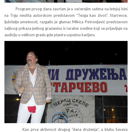
Program prvog dana završen je u večernjim satima na letnjoj bini
na Trgu neolita autorskom predstavom “Tezga kao život“. Starčevce,
ljubitelje umetnosti, razgalio je glumac Mikica Petronijević predstavom
šaljivog prikaza jednog građanina iz ruralne sredine koji se prijavljuje na
audiciju u velikom gradu gde planira uspešnu karijeru.
Kao prva aktivnost drugog “dana druženja“, u klubu Saveza