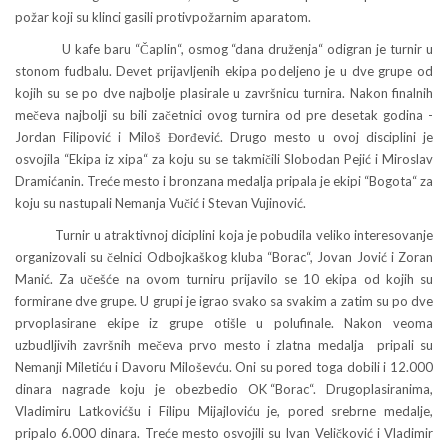
požar koji su klinci gasili protivpožarnim aparatom.
U kafe baru “Čaplin“, osmog “dana druženja“ odigran je turnir u
stonom fudbalu. Devet prijavljenih ekipa podeljeno je u dve grupe od
kojih su se po dve najbolje plasirale u završnicu turnira. Nakon finalnih
mečeva najbolji su bili začetnici ovog turnira od pre desetak godina -
Jordan Filipović i Miloš Đorđević. Drugo mesto u ovoj disciplini je
osvojila “Ekipa iz xipa“ za koju su se takmičili Slobodan Pejić i Miroslav
Dramićanin. Treće mesto i bronzana medalja pripala je ekipi “Bogota“ za
koju su nastupali Nemanja Vučić i Stevan Vujinović.
Turnir u atraktivnoj diciplini koja je pobudila veliko interesovanje
organizovali su čelnici Odbojkaškog kluba “Borac“, Jovan Jović i Zoran
Manić. Za učešće na ovom turniru prijavilo se 10 ekipa od kojih su
formirane dve grupe. U grupi je igrao svako sa svakim a zatim su po dve
prvoplasirane ekipe iz grupe otišle u polufinale. Nakon veoma
uzbudljivih završnih mečeva prvo mesto i zlatna medalja pripali su
Nemanji Miletiću i Davoru Miloševću. Oni su pored toga dobili i 12.000
dinara nagrade koju je obezbedio OK “Borac“. Drugoplasiranima,
Vladimiru Latkovićšu i Filipu Mijajloviću je, pored srebrne medalje,
pripalo 6.000 dinara. Treće mesto osvojili su Ivan Veličković i Vladimir