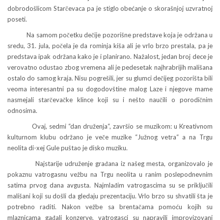
dobrodošlicom Starčevaca pa je stiglo obećanje o skorašnjoj uzvratnoj
poseti.
Na samom početku dečije pozorišne predstave koja je održana u
sredu, 31. jula, počela je da rominja kiša ali je vrlo brzo prestala, pa je
predstava ipak održana kako je i planirano. Nažalost, jedan broj dece je
verovatno odustao zbog vremena ali je pedesetak najhrabrijih mališana
ostalo do samog kraja. Nisu pogrešili, jer su glumci dečijeg pozorišta bili
veoma interesantni pa su dogodovštine malog Laze i njegove mame
nasmejali starčevačke klince koji su i nešto naučili o porodičnim
odnosima.
Ovaj, sedmi “dan druženja“, završio se muzikom: u Kreativnom
kulturnom klubu održano je veče muzike “Južnog vetra“ a na Trgu
neolita di-xej Gule puštao je disko muziku.
Najstarije udruženje građana iz našeg mesta, organizovalo je
pokaznu vatrogasnu vežbu na Trgu neolita u ranim poslepodnevnim
satima prvog dana avgusta. Najmlađim vatrogascima su se priključili
mališani koji su došli da gledaju prezentaciju. Vrlo brzo su shvatili šta je
potrebno raditi. Nakon vežbe sa brentačama pomoću kojih su
mlaznicama gađali konzerve, vatrogasci su napravili improvizovani