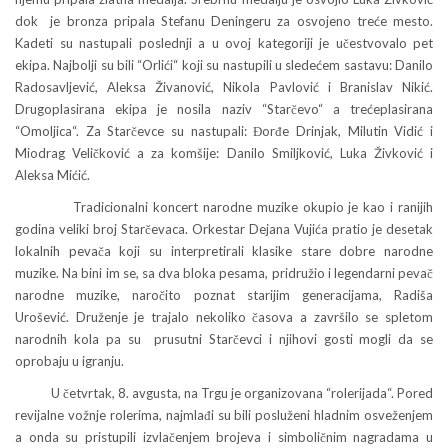
dok je bronza pripala Stefanu Deningeru za osvojeno treće mesto.
Kadeti su nastupali poslednji a u ovoj kategoriji je učestvovalo pet
ekipa. Najbolji su bili “Orlići“ koji su nastupili u sledećem sastavu: Danilo
Radosavljević, Aleksa Živanović, Nikola Pavlović i Branislav Nikić.
Drugoplasirana ekipa je nosila naziv “Starčevo“ a trećeplasirana
“Omoljica“. Za Starčevce su nastupali: Đorđe Drinjak, Milutin Vidić i
Miodrag Veličković a za komšije: Danilo Smiljković, Luka Živković i
Aleksa Mićić.
Tradicionalni koncert narodne muzike okupio je kao i ranijih
godina veliki broj Starčevaca. Orkestar Dejana Vujića pratio je desetak
lokalnih pevača koji su interpretirali klasike stare dobre narodne
muzike. Na bini im se, sa dva bloka pesama, pridružio i legendarni pevač
narodne muzike, naročito poznat starijim generacijama, Radiša
Urošević. Druženje je trajalo nekoliko časova a završilo se spletom
narodnih kola pa su prusutni Starčevci i njihovi gosti mogli da se
oprobaju u igranju.
U četvrtak, 8. avgusta, na Trgu je organizovana “rolerijada“. Pored
revijalne vožnje rolerima, najmlađi su bili posluženi hladnim osveženjem
a onda su pristupili izvlačenjem brojeva i simboličnim nagradama u