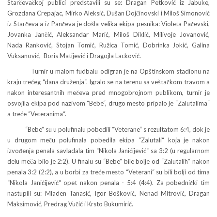
Starčevačkoj publici predstavili su se: Dragan Petković iz Jabuke,
Grozdana Crepajac, Mirko Aleksić, Dušan Dojčinovski i Miloš Simonović
iz Starčeva a iz Pančeva je došla velika ekipa pesnika: Violeta Pačevski,
Jovanka Jančić, Aleksandar Marić, Miloš Diklić, Milivoje Jovanović,
Nada Ranković, Stojan Tomić, Ružica Tomić, Dobrinka Jokić, Galina
Vuksanović, Boris Matijević i Dragojla Lacković.
Turnir u malom fudbalu odigran je na Opštinskom stadionu na
kraju trećeg “dana druženja“. Igralo se na terenu sa veštačkom travom a
nakon interesantnih mečeva pred mnogobrojnom publikom, turnir je
osvojila ekipa pod nazivom “Bebe“, drugo mesto pripalo je “Zalutalima“
a treće “Veteranima“.
“Bebe“ su u polufinalu pobedili “Veterane“ s rezultatom 6:4, dok je
u drugom meču polufinala pobedila ekipa “Zalutali“ koja je nakon
izvođenja penala savladala tim “Nikola Janićijević“ sa 3:2 (u regularnom
delu meča bilo je 2:2). U finalu su “Bebe“ bile bolje od “Zalutalih“ nakon
penala 3:2 (2:2), a u borbi za treće mesto “Veterani“ su bili bolji od tima
“Nikola Janićijević“ opet nakon penala - 5:4 (4:4). Za pobednički tim
nastupili su: Mladen Tanasić, Igor Bošković, Nenad Mitrović, Dragan
Maksimović, Predrag Vučić i Krsto Bukumirić.