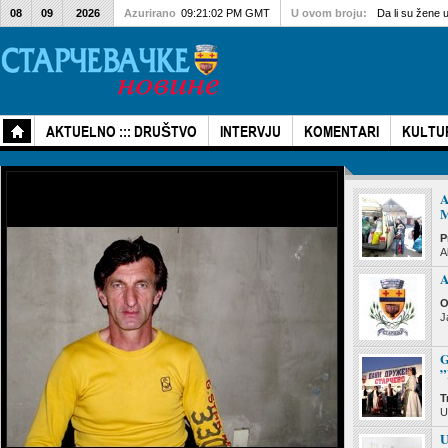
08
09
2026
Azurirano
09:21:02 PM GMT
U ovom broju:
Da li su žene 
AKTUELNO ::: DRUŠTVO
INTERVJU
KOMENTARI
KULTU
P
A
A
O
J
G
T
U