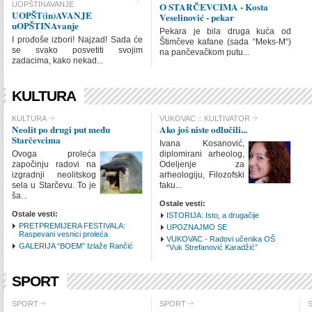
UOPŠTINAVANJE
O STARČEVCIMA - Kosta
UOPŠT(in)AVANJE uO
UOPŠT(in)AVANJE
Veselinović - pekar
KOMENTARI
uOPŠTINAvanje
Pekara je bila druga kuća od
ISTORIJA
I prođoše izbori! Najzad! Sada će
Štimčeve kafane (sada “Meks-M“)
se svako posvetiti svojim
na pančevačkom putu...
zadacima, kako nekad...
INTRO ITEMS
LIN
KULTURA
SHOW IMAGE
Show
CHECK ALL
KULTURA
VUKOVAC :: KULTIVATOR
Neolit po drugi put među
Ako još niste odlučili...
KULTURA
Starčevcima
Ivana Kosanović,
VUKOVAC :: KULTIvato
Ovoga proleća
diplomirani arheolog,
započinju radovi na
Odeljenje za
INTRO ITEMS
LIN
izgradnji neolitskog
arheologiju, Filozofski
sela u Starčevu. To je
faku...
ša...
SHOW IMAGE
Show
Ostale vesti:
Ostale vesti:
ISTORIJA: Isto, a drugačije
PRETPREMIJERA FESTIVALA:
UPOZNAJMO SE
Raspevani vesnici proleća
VUKOVAC - Radovi učenika OŠ
GALERIJA “BOEM” Izlaže Rančić
“Vuk Strefanović Karadžić”
SPORT
CHECK ALL
SPORT
SPORT