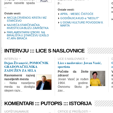
javne rasvete spada
p...
O
SHOW IMAGE
Show
...
Ostale vesti:
Ostale vesti:
APRIL - MESEC ČISTOĆE
AKCIJA CRVENOG KRSTA I MZ
GODIŠNJICA KUD-a ”NEOLIT”
STARČEVO
U DOMU KULTURE POVODOM 8.
NAJVEĆA STARČEVAČKA
MARTA
INVESTICIJA BLIZU ZAVRŠETKA
PARLAMENTARNI IZBORI: NA
BIRALIŠTA U STARČEVU IZAŠLO
47,48% BIRAČA
INTERVJU ::: LICE S NASLOVNICE
CHECK ALL
INTERVJU
LICE S NASLOVNICE
D
Dejan Živanović, POMOĆNIK
Lice s naslovnice: Jovan Vasić,
G
INTERVJU
GRADONAČELNIKA
sportista
e
LICE S NASLOVNICE
ZADUŽEN ZA SELA
Počnite da živite
Ravnomerni razvoj
zdravo!
m
INTRO ITEMS
LIN
naseljenih mesta
Jovan Vasić je rođen
I
- Neka naseljena
1964. godine.
mesta su dostigla
Osnovnu školu je
n
SHOW IMAGE
Show
stepen razv...
zav...
KOMENTARI ::: PUTOPIS ::: ISTORIJA
CHECK ALL
UOPŠT(IN)AVANJE
CRTICE IZ PROŠLOSTI