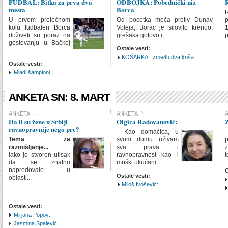
FUDBAL: Bitka za prva dva
ODBOJKA: Pobednički niz
R
SPORT
mesta
Borca
R
SPORT
U prvom prolećnom
Od pocetka meča protiv Dunav
kolu fudbaleri Borca
Voleja, Borac je silovito krenuo,
1
INTRO ITEMS
LIN
doživeli su poraz na
grešaka gotovo i ...
p
gostovanju u Bačkoj
Ostale vesti:
...
SHOW IMAGE
Show
KOŠARKA: Između dva koša
Ostale vesti:
Mladi šampioni
ANKETA SN: 8. MART
CHECK ALL
ANKETA
ANKETA
Da li su žene u Srbiji
Olgica Radovanović:
Z
ANKETA
ravnopravnije nego pre?
- Kao domaćica, u
-
ANKETA
Tema za
svom domu uživam
razmišljanje...
sva prava i
z
INTRO ITEMS
LIN
Iako je stvoren utisak
ravnopravnost kao i
t
da se znatno
muški ukućani...
napredovalo u
O
SHOW IMAGE
Show
Ostale vesti:
oblasti...
Miloš Ivošević:
Ostale vesti:
Mirjana Popov:
Jasmina Spalević: