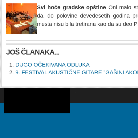
Svi hoće gradske opštine
Oni malo sta
da, do polovine devedesetih godina pr
mesta nisu bila tretirana kao da su deo 
JOŠ ČLANAKA...
DUGO OČEKIVANA ODLUKA
9. FESTIVAL AKUSTIČNE GITARE ”GAŠINI AKO