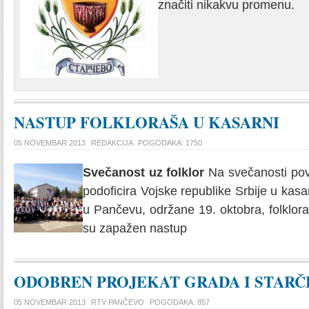
značiti nikakvu promenu.
NASTUP FOLKLORAŠA U KASARNI
05 NOVEMBAR 2013
REDAKCIJA
POGODAKA: 1750
Svečanost uz folklor
Na svečanosti po
podoficira Vojske republike Srbije u kasa
u Pančevu, održane 19. oktobra, folklora
su zapažen nastup
ODOBREN PROJEKAT GRADA I STARČ
05 NOVEMBAR 2013
RTV PANČEVO
POGODAKA: 857