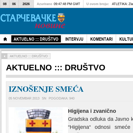
08
06
2026
Azurirano
09:47:48 PM GMT
U ovom broju:
ATLETIKA: Zlat
AKTUELNO ::: DRUŠTVO
INTERVJU
KOMENTARI
KULTU
AKTUELNO ::: DRUŠTVO
AKTUELNO ::: DRUŠTVO
IZNOŠENJE SMEĆA
05 NOVEMBAR 2013
SN
POGODAKA: 940
Higijena i zvanično
Gradska odluka da Javno 
“Higijena“ odnosi smeće