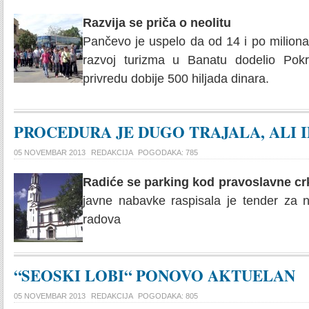
Razvija se priča o neolitu
Pančevo je uspelo da od 14 i po miliona
razvoj turizma u Banatu dodelio Pokraj
privredu dobije 500 hiljada dinara.
PROCEDURA JE DUGO TRAJALA, ALI 
05 NOVEMBAR 2013
REDAKCIJA
POGODAKA: 785
Radiće se parking kod pravoslavne cr
javne nabavke raspisala je tender za n
radova
“SEOSKI LOBI“ PONOVO AKTUELAN
05 NOVEMBAR 2013
REDAKCIJA
POGODAKA: 805