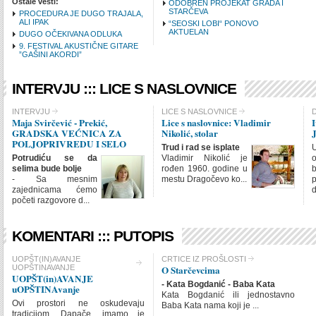
Ostale vesti:
ODOBREN PROJEKAT GRADA I
STARČEVA
PROCEDURA JE DUGO TRAJALA,
ALI IPAK
“SEOSKI LOBI“ PONOVO
AKTUELAN
DUGO OČEKIVANA ODLUKA
9. FESTIVAL AKUSTIČNE GITARE
”GAŠINI AKORDI”
INTERVJU ::: LICE S NASLOVNICE
CHECK ALL
INTERVJU
LICE S NASLOVNICE
D
Maja Svirčević - Prekić,
Lice s naslovnice: Vladimir
I
INTERVJU
GRADSKA VEĆNICA ZA
Nikolić, stolar
J
LICE S NASLOVNICE
POLJOPRIVREDU I SELO
Trud i rad se isplate
U
Potrudiću se da
Vladimir Nikolić je
INTRO ITEMS
LIN
selima bude bolje
rođen 1960. godine u
b
- Sa mesnim
mestu Dragočevo ko...
p
zajednicama ćemo
d
SHOW IMAGE
Show
početi razgovore d...
KOMENTARI ::: PUTOPIS
CHECK ALL
UOPŠT(IN)AVANJE
CRTICE IZ PROŠLOSTI
UOPŠTINAVANJE
O Starčevcima
UOPŠT(in)AVANJE uO
UOPŠT(in)AVANJE
- Kata Bogdanić - Baba Kata
KOMENTARI
uOPŠTINAvanje
Kata Bogdanić ili jednostavno
Ovi prostori ne oskudevaju
Baba Kata nama koji je ...
tradicijom. Dapače, imamo je
INTRO ITEMS
LIN