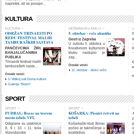
napretek, ali se ponajvi...
SHOW IMAGE
Show
KULTURA
CHECK ALL
KULTURA
DEŠAVANJA U KKK-U
V
ODRŽAN TRINAESTI PO
5. oktobar - veče akustike
U
KULTURA
REDU FESTIVAL MALIH
Gosti iz Zagreba
K
VUKOVAC :: KULTIvato
TAMBURAŠKIH SASTAVA
U subotu 5. oktobra u
-
PANČEVCIMA ŽIRI,
Kreativnom kulturnom
K
INTRO ITEMS
LIN
BANJALUČANIMA
klubu nastupio je
-
PUBLIKA
zag...
Trinaesti festival malih
O
SHOW IMAGE
Show
Ostale vesti:
tamburaških sasta...
11. oktobar - disko veče
Ostale vesti:
U Velikoj sali Doma kulture
Galerija “Boem”
SPORT
CHECK ALL
SPORT
SPORT
FUDBAL: Borac na trećem
KOŠARKA: Pioniri četvrti na
SPORT
mestu tabele VFL
tabeli
SPORT
Odigrane su utakmice
Košarkaški klub Borac
p
8, 9 i 10. i 11. kola
počeo je takmičenje u
o
INTRO ITEMS
LIN
Vojvođanske
kvalitetnoj ligi