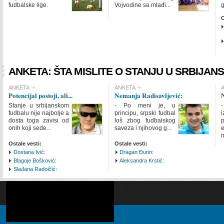
fudbalske lige.
Vojvodine sa mlađi...
g
SHOW IMAGE
Show
O
ANKETA: ŠTA MISLITE O STANJU U SRBIJA
CHECK ALL
ANKETA
ANKETA
Potencijal postoji, ali...
Nemanja Radisavljević:
N
ANKETA
Stanje u srbijanskom
- Po meni je, u
-
ANKETA
fudbalu nije najbolje a
principu, srpski fudbal
dosta toga zavisi od
loš zbog fudbalskog
p
INTRO ITEMS
LIN
onih koji sede...
saveza i njihovog g...
n
Ostale vesti:
Ostale vesti:
SHOW IMAGE
Show
Dostana Ivić:
Dragan Đurin:
Blagoje Bošković:
Aleksandra Krstić:
Slađana Radoičić: