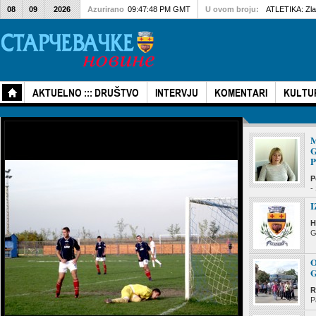
08
09
2026
Azurirano
09:47:48 PM GMT
U ovom broju:
ATLETIKA: Zlat
AKTUELNO ::: DRUŠTVO
INTERVJU
KOMENTARI
KULTU
M
P
-
H
G
R
P