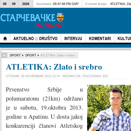
08
09
2026
Azurirano
09:47:48 PM GMT
U ovom broju:
ATLETIKA: Zlat
AKTUELNO ::: DRUŠTVO
INTERVJU
KOMENTARI
KULTU
SPORT
SPORT
ATLETIKA: Zlato i srebro
ATLETIKA: Zlato i srebro
UTORAK, 05 NOVEMBAR 2013 21:47
REDAKCIJA
POGODAKA: 833
Prvenstvo Srbije u
polumaratonu (21km) održano
je u subotu, 19.oktobra 2013.
godine u Apatinu. U dosta jakoj
konkurenciji članovi Atletskog