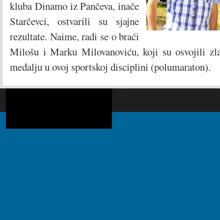
kluba Dinamo iz Pančeva, inače
Starčevci, ostvarili su sjajne
rezultate. Naime, radi se o braći
Milošu i Marku Milovanoviću, koji su osvojili zl
medalju u ovoj sportskoj disciplini (polumaraton).