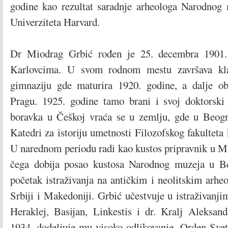
godine kao rezultat saradnje arheologa Narodnog
Univerziteta Harvard.
Dr Miodrag Grbić rođen je 25. decembra 1901
Karlovcima. U svom rodnom mestu završava kla
gimnaziju gde maturira 1920. godine, a dalje ob
Pragu. 1925. godine tamo brani i svoj doktorski 
boravka u Češkoj vraća se u zemlju, gde u Beogr
Katedri za istoriju umetnosti Filozofskog fakulteta 
U narednom periodu radi kao kustos pripravnik u M
čega dobija posao kustosa Narodnog muzeja u B
početak istraživanja na antičkim i neolitskim arhe
Srbiji i Makedoniji. Grbić učestvuje u istraživanjim
Heraklej, Basijan, Linkestis i dr. Kralj Aleksan
1934. dodeljuje mu visoko odlikovanje, Orden Svet