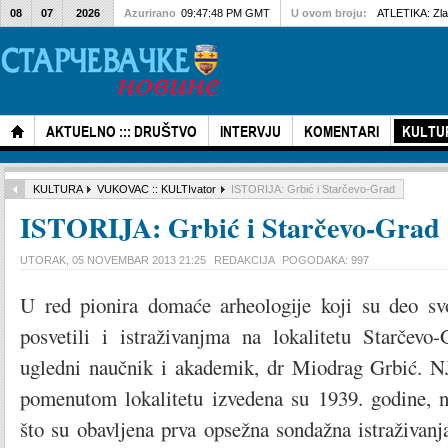
08
07
2026
Azurirano
09:47:48 PM GMT
U ovom broju:
ATLETIKA: Zlat
AKTUELNO ::: DRUŠTVO
INTERVJU
KOMENTARI
KULTU
KULTURA
VUKOVAC :: KULTIvator
ISTORIJA: Grbić i Starčevo-Grad
ISTORIJA: Grbić i Starčevo-Grad
UTORAK, 05 NOVEMBAR 2013 21:25
REDAKCIJA
POGODAKA: 997
U red pionira domaće arheologije koji su deo sv
posvetili i istraživanjma na lokalitetu Starčevo
ugledni naučnik i akademik, dr Miodrag Grbić. N
pomenutom lokalitetu izvedena su 1939. godine, 
što su obavljena prva opsežna sondažna istraživanj