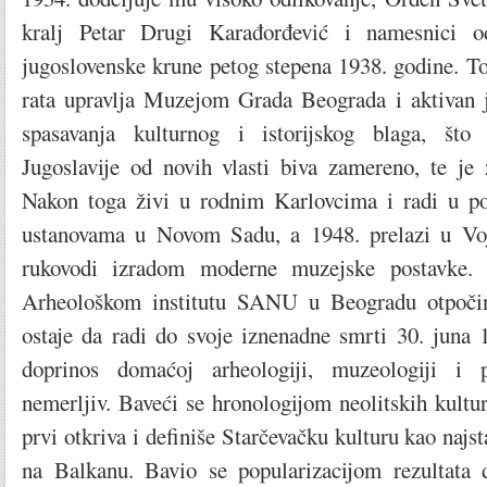
kralj Petar Drugi Karađorđević i namesnici 
jugoslovenske krune petog stepena 1938. godine. 
rata upravlja Muzejom Grada Beograda i aktivan je
spasavanja kulturnog i istorijskog blaga, št
Jugoslavije od novih vlasti biva zamereno, te je 
Nakon toga živi u rodnim Karlovcima i radi u po
ustanovama u Novom Sadu, a 1948. prelazi u Vo
rukovodi izradom moderne muzejske postavke
Arheološkom institutu SANU u Beogradu otpočin
ostaje da radi do svoje iznenadne smrti 30. juna 
doprinos domaćoj arheologiji, muzeologiji i
nemerljiv. Baveći se hronologijom neolitskih kult
prvi otkriva i definiše Starčevačku kulturu kao najst
na Balkanu. Bavio se popularizacijom rezultata 