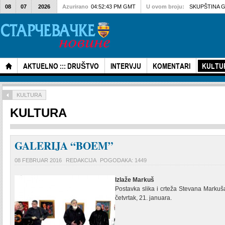
08
07
2026
Azurirano
04:52:43 PM GMT
U ovom broju:
SKUPŠTINA G
AKTUELNO ::: DRUŠTVO
INTERVJU
KOMENTARI
KULTU
KULTURA
KULTURA
GALERIJA “BOEM”
08 FEBRUAR 2016
REDAKCIJA
POGODAKA: 1449
Izlaže Markuš
Postavka slika i crteža Stevana Markuš
četvrtak, 21. januara.