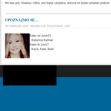
Ne kao pre, hladna i oštra, već topla i prijatna, donosi mi jedan prijatan poklon.
UPOZNAJMO SE…
08 FEBRUAR 2016
REDAKCIJA
POGODAKA: 1387
Kako se zoveš?
- Katarina Kalmar.
Kako te zovu?
- Kaća, Kata, Bubi.