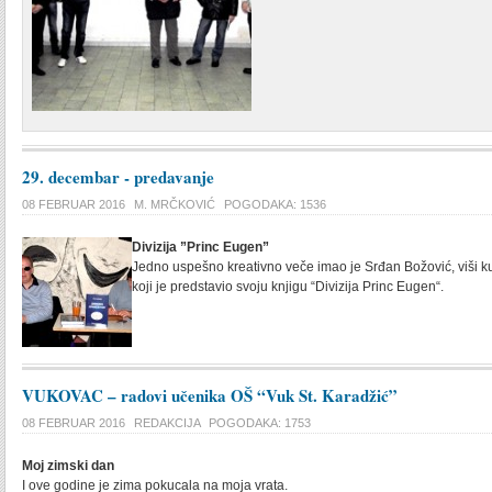
29. decembar - predavanje
08 FEBRUAR 2016
M. MRČKOVIĆ
POGODAKA: 1536
Divizija ”Princ Eugen”
Jedno uspešno kreativno veče imao je Srđan Božović, viši
koji je predstavio svoju knjigu “Divizija Princ Eugen“.
VUKOVAC – radovi učenika OŠ “Vuk St. Karadžić”
08 FEBRUAR 2016
REDAKCIJA
POGODAKA: 1753
Moj zimski dan
I ove godine je zima pokucala na moja vrata.