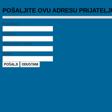
POŠALJITE OVU ADRESU PRIJATELJ
El. pošta za:
Pošiljalac:
Vaša adresa el. pošte:
Naslov:
POŠALJI
ODUSTANI