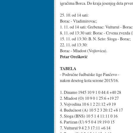
igračima Borca. Do kraja jesenjeg dela prvens
25. 10. od 14 sati:
Borac - Vladimirovac;
1. 11. od 14 sati: Grebenac: Vulturul - Borac
8. 11. od 13:30 sati: Borac - Crvena zvezda (
15. 11. od 13:30: B. N. Selo: Sloga - Borac;
22. 11. od 13:30:
Borac - Mladost (Vojlovica).
Petar Orešković
TABELA
- Područne fudbalske lige Pančevo -
nakon desetog kola sezone 2015/16.
1. Dinamo 1945 10 9 1 0 44:4 +40 28
2. Mladost (O) 10 9 0 1 25:6 +19 27
3. Vojvodina 10 6 1 2 21:12 +9 19
4. Budućnost (A) 10 5 2 3 20:12 +8 17
5. Sloga (BNS) 10 5 1 4 11:11 0 16
6. Partizan (U) 9 5 0 4 19:19 0 15
7. Vulturul 9 4 2 3 17:11 +6 14