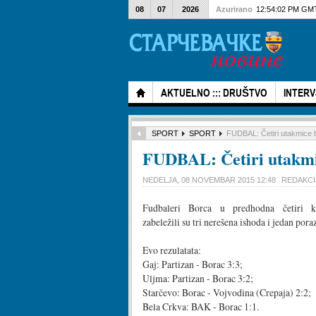
08
07
2026
Azurirano
12:54:02 PM GM
AKTUELNO ::: DRUŠTVO
INTERV
SPORT
SPORT
FUDBAL: Četiri utakmice
FUDBAL: Četiri utakmi
NEDELJA, 08 NOVEMBAR 2015 12:48
REDAKCI
Fudbaleri Borca u predhodna četiri k
zabeležili su tri nerešena ishoda i jedan poraz
Evo rezulatata:
Gaj: Partizan - Borac 3:3;
Uljma: Partizan - Borac 3:2;
Starčevo: Borac - Vojvodina (Crepaja) 2:2;
Bela Crkva: BAK - Borac 1:1.