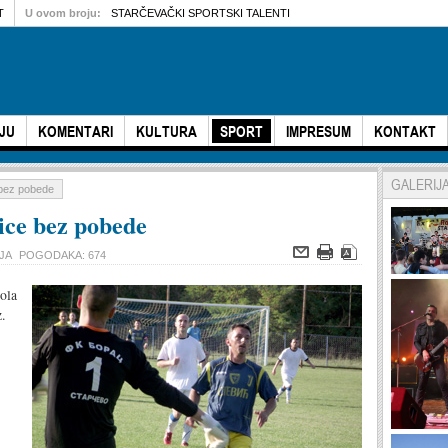
T
U ovom broju:
STARČEVAČKI SPORTSKI TALENTI
JU
KOMENTARI
KULTURA
SPORT
IMPRESUM
KONTAKT
GALERIJ
 bez pobede
ce bez pobede
JA
POGODAKA: 674
ola
.