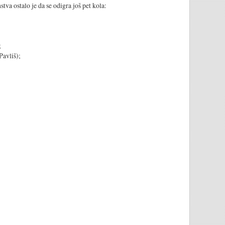
tva ostalo je da se odigra još pet kola:
;
Pavliš);