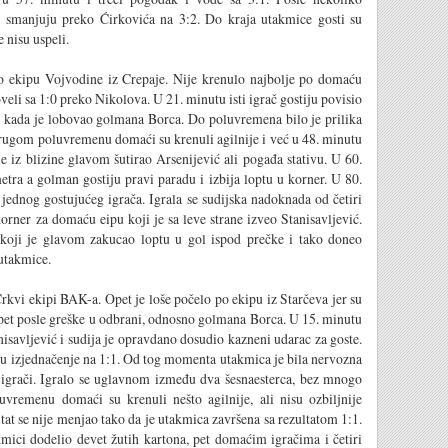
u smanjuju preko Ćirkovića na 3:2. Do kraja utakmice gosti su
 nisu uspeli.
o ekipu Vojvodine iz Crepaje. Nije krenulo najbolje po domaću
veli sa 1:0 preko Nikolova. U 21. minutu isti igrač gostiju povisio
i, kada je lobovao golmana Borca. Do poluvremena bilo je prilika
 drugom poluvremenu domaći su krenuli agilnije i već u 48. minutu
e iz blizine glavom šutirao Arsenijević ali pogađa stativu. U 60.
etra a golman gostiju pravi paradu i izbija loptu u korner. U 80.
dnog gostujućeg igrača. Igrala se sudijska nadoknada od četiri
rner za domaću eipu koji je sa leve strane izveo Stanisavljević.
 koji je glavom zakucao loptu u gol ispod prečke i tako doneo
 utakmice.
kvi ekipi BAK-a. Opet je loše počelo po ekipu iz Starčeva jer su
opet posle greške u odbrani, odnosno golmana Borca. U 15. minutu
savljević i sudija je opravdano dosudio kazneni udarac za goste.
imu izjednačenje na 1:1. Od tog momenta utakmica je bila nervozna
 igrači. Igralo se uglavnom između dva šesnaesterca, bez mnogo
vremenu domaći su krenuli nešto agilnije, ali nisu ozbiljnije
ltat se nije menjao tako da je utakmica završena sa rezultatom 1:1.
mici dodelio devet žutih kartona, pet domaćim igračima i četiri