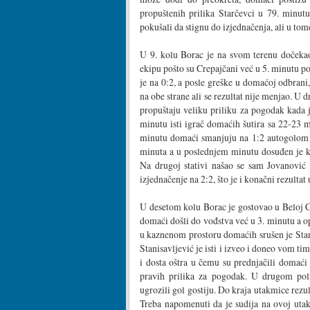
propuštenih prilika Starčevci u 79. minut
pokušali da stignu do izjednačenja, ali u tome
U 9. kolu Borac je na svom terenu dočeka
ekipu pošto su Crepajčani već u 5. minutu po
je na 0:2, a posle greške u domaćoj odbran
na obe strane ali se rezultat nije menjao. U
propuštaju veliku priliku za pogodak kada j
minutu isti igrač domaćih šutira sa 22-23 m
minutu domaći smanjuju na 1:2 autogolom je
minuta a u poslednjem minutu dosuđen je ko
Na drugoj stativi našao se sam Jovanović
izjednačenje na 2:2, što je i konačni rezultat
U desetom kolu Borac je gostovao u Beloj Cr
domaći došli do vođstva već u 3. minutu a 
u kaznenom prostoru domaćih srušen je Stani
Stanisavljević je isti i izveo i doneo vom t
i dosta oštra u čemu su prednjačili domaći
pravih prilika za pogodak. U drugom polu
ugrozili gol gostiju. Do kraja utakmice rezu
Treba napomenuti da je sudija na ovoj utak