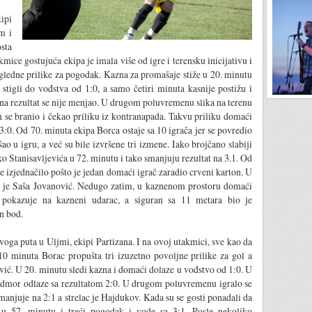
ipi
m i
osta
mice gostujuća ekipa je imala više od igre i terensku inicijativu i
zgledne prilike za pogodak. Kazna za promašaje stiže u 20. minutu
tigli do vođstva od 1:0, a samo četiri minuta kasnije postižu i
ena rezultat se nije menjao. U drugom poluvremenu slika na terenu
n se branio i čekao priliku iz kontranapada. Takvu priliku domaći
 3:0. Od 70. minuta ekipa Borca ostaje sa 10 igrača jer se povredio
ao u igru, a već su bile izvršene tri izmene. Iako brojčano slabiji
ko Stanisavljevića u 72. minutu i tako smanjuju rezultat na 3.1. Od
se izjednačilo pošto je jedan domaći igrač zaradio crveni karton. U
ac je Saša Jovanović. Nedugo zatim, u kaznenom prostoru domaći
 pokazuje na kazneni udarac, a siguran sa 11 metara bio je
n bod.
ga puta u Uljmi, ekipi Partizana. I na ovoj utakmici, sve kao da
10 minuta Borac propušta tri izuzetno povoljne prilike za gol a
vić. U 20. minutu sledi kazna i domaći dolaze u vođstvo od 1:0. U
 odmor odlaze sa rezultatom 2:0. U drugom poluvremenu igralo se
anjuje na 2:1 a strelac je Hajdukov. Kada su se gosti ponadali da
u 57. minutu i treći pogodak i vode sa 3:1. Posle nekoliko