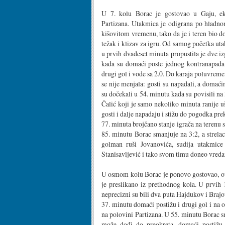
U 7. kolu Borac je gostovao u Gaju, ek
Partizana. Utakmica je odigrana po hladno
kišovitom vremenu, tako da je i teren bio d
težak i klizav za igru. Od samog početka utak
u prvih dvadeset minuta propustila je dve i
kada su domaći posle jednog kontranapada s
drugi gol i vode sa 2.0. Do karaja poluvrem
se nije menjala: gosti su napadali, a domaći
su dočekali u 54. minutu kada su povisili na
Čalić koji je samo nekoliko minuta ranije uš
gosti i dalje napadaju i stižu do pogodka pre
77. minuta brojčano stanje igrača na terenu 
85. minutu Borac smanjuje na 3:2, a strel
golman ruši Jovanovića, sudija utakmice
Stanisavljević i tako svom timu doneo vreda
U osmom kolu Borac je ponovo gostovao, ovo
je preslikano iz prethodnog kola. U prvih 
neprecizni su bili dva puta Hajdukov i Brajo
37. minutu domaći postižu i drugi gol i na
na polovini Partizana. U 55. minutu Borac sm
može dođi do preokreta, domaći postižu 