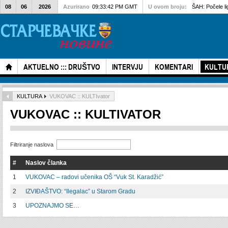
08
06
2026
Azurirano
09:33:42 PM GMT
U ovom broju:
ŠAH: Počele li
AKTUELNO ::: DRUŠTVO
INTERVJU
KOMENTARI
KULTU
KULTURA
VUKOVAC :: KULTIvator
VUKOVAC :: KULTIVATOR
Filtriranje naslova
#
Naslov članka
1
VUKOVAC – radovi učenika OŠ “Vuk St. Karadžić”
2
IZVIĐAŠTVO: “Ilegalac” u Starom Gradu
3
UPOZNAJMO SE…