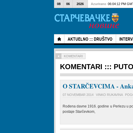
08
06
2026
Azurirano
06:04:12 PM GM
AKTUELNO ::: DRUŠTVO
INTERV
KOMENTARI
KOMENTARI ::: PUTOP
O STARČEVCIMA - Anka B
07 NOVEMBAR 2014
VINKO RUKAVINA
POGO
Rođena davne 1916. godine u Perlezu u po
postaje Starčevkom,