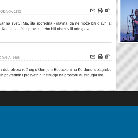
ODAKA: 1132
tvar na svetu! Ma, šta sporedna - glavna, da ne može biti glavnija!
 Kod tih letećih spravica treba biti obazriv ili ode glava...
DAKA: 1468
ste i dobrotvora rođnog u Gornjem Budačkom na Kordunu, u Zagrebu
h privrednih i prosvetnih institucija na prostoru Austrougarske.