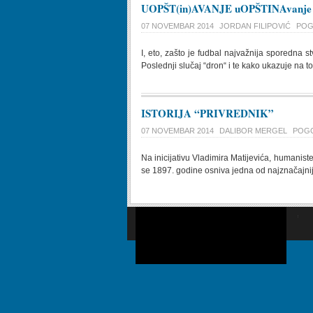
UOPŠT(in)AVANJE uOPŠTINAvanje
07 NOVEMBAR 2014
JORDAN FILIPOVIĆ
POG
I, eto, zašto je fudbal najvažnija sporedna s
Poslednji slučaj “dron“ i te kako ukazuje na to.
ISTORIJA “PRIVREDNIK”
07 NOVEMBAR 2014
DALIBOR MERGEL
POGO
Na inicijativu Vladimira Matijevića, humani
se 1897. godine osniva jedna od najznačajniji