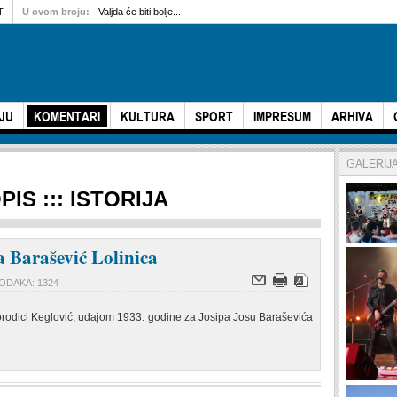
T
U ovom broju:
Valjda će biti bolje...
JU
KOMENTARI
KULTURA
SPORT
IMPRESUM
ARHIVA
GALERIJ
IS ::: ISTORIJA
arašević Lolinica
DAKA: 1324
rodici Keglović, udajom 1933. godine za Josipa Josu Baraševića