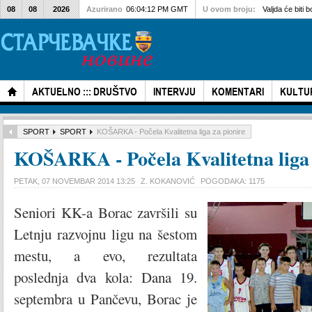
08
08
2026
Azurirano
06:04:12 PM GMT
U ovom broju:
Valjda će biti bo
AKTUELNO ::: DRUŠTVO
INTERVJU
KOMENTARI
KULTU
SPORT
SPORT
KOŠARKA - Počela Kvalitetna liga za pionire
KOŠARKA - Počela Kvalitetna liga 
PETAK, 07 NOVEMBAR 2014 13:25
Z. KOKANOVIĆ
POGODAKA: 1175
Seniori KK-a Borac završili su
Letnju razvojnu ligu na šestom
mestu, a evo, rezultata
poslednja dva kola: Dana 19.
septembra u Pančevu, Borac je