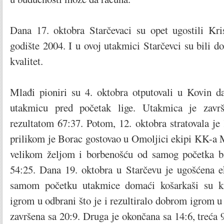
Dana 17. oktobra Starčevaci su opet ugostili Kri
godište 2004. I u ovoj utakmici Starčevci su bili do
kvalitet.
Mlađi pioniri su 4. oktobra otputovali u Kovin da
utakmicu pred početak lige. Utakmica je završ
rezultatom 67:37. Potom, 12. oktobra stratovala je
prilikom je Borac gostovao u Omoljici ekipi KK-a 
velikom željom i borbenošću od samog početka bil
54:25. Dana 19. oktobra u Starčevu je ugošćena 
samom početku utakmice domaći košarkaši su kr
igrom u odbrani što je i rezultiralo dobrom igrom u 
završena sa 20:9. Druga je okončana sa 14:6, treća 9