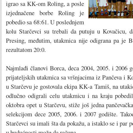
igrao sa KK-om Roling, a posle
izjednačene borbe Roling je
pobedio sa 68:61. U poslednjem
kolu Starčevci su trebali da putuju u Kovačicu, 
Presing, međutim, utakmica nije odigrana pa je 
rezultatom 20:0.
Najmlađi članovi Borca, deca 2004, 2005. i 2006 go
prijateljskih utakmica sa vršnjacima iz Pančeva i K
u Starčevu je gostovala ekipa KK-a Tamiš, na utakic
odlučno odigrali celu utakmicu i na kraju pobedil
oktobra opet u Starčevu, stiže još jedna pančevačk
selekcijom dece 2005, 2006. i 2007 godište. Tako
Starčevci su imali šta da pokažu, a istaklo se i par 
u budućnosti može da računa.