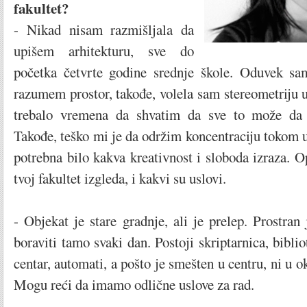
fakultet?
- Nikad nisam razmišljala da
upišem arhitekturu, sve do
početka četvrte godine srednje škole. Oduvek sa
razumem prostor, takođe, volela sam stereometriju u
trebalo vremena da shvatim da sve to može da 
Takođe, teško mi je da održim koncentraciju tokom uč
potrebna bilo kakva kreativnost i sloboda izraza. 
tvoj fakultet izgleda, i kakvi su uslovi.
- Objekat je stare gradnje, ali je prelep. Prostran 
boraviti tamo svaki dan. Postoji skriptarnica, biblio
centar, automati, a pošto je smešten u centru, ni u o
Mogu reći da imamo odlične uslove za rad.