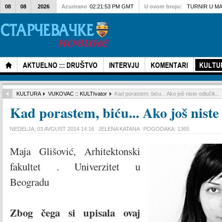
08
08
2026
Azurirano
02:21:53 PM GMT
U ovom broju:
TURNIR U M
AKTUELNO ::: DRUŠTVO
INTERVJU
KOMENTARI
KULTU
KULTURA
VUKOVAC :: KULTIvator
Kad porastem, biću... Ako još niste odlučili...
Kad porastem, biću... Ako još niste o
NEDELJA, 03 AVGUST 2014 14:16
JELENA KATANA
POGODAKA: 1365
Maja Glišović, Arhitektonski
fakultet . Univerzitet u
Beogradu
Zbog čega si upisala ovaj