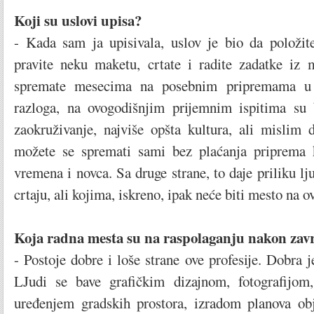
Koji su uslovi upisa?
- Kada sam ja upisivala, uslov je bio da položi
pravite neku maketu, crtate i radite zadatke iz 
spremate mesecima na posebnim pripremama u
razloga, na ovogodišnjim prijemnim ispitima su 
zaokruživanje, najviše opšta kultura, ali mislim 
možete se spremati sami bez plaćanja priprema 
vremena i novca. Sa druge strane, to daje priliku lj
crtaju, ali kojima, iskreno, ipak neće biti mesto na o
Koja radna mesta su na raspolaganju nakon zavr
- Postoje dobre i loše strane ove profesije. Dobra j
LJudi se bave grafičkim dizajnom, fotografijom,
uređenjem gradskih prostora, izradom planova ob