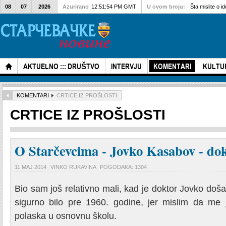
08
07
2026
Azurirano
12:51:54 PM GMT
U ovom broju:
Šta mislite o i
AKTUELNO ::: DRUŠTVO
INTERVJU
KOMENTARI
KULTU
KOMENTARI
CRTICE IZ PROŠLOSTI
CRTICE IZ PROŠLOSTI
O Starčevcima - Jovko Kasabov - do
11 MAJ 2014
VINKO RUKAVINA
POGODAKA: 1304
Bio sam još relativno mali, kad je doktor Jovko došao
sigurno bilo pre 1960. godine, jer mislim da me 
polaska u osnovnu školu.