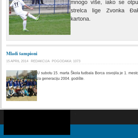
mnogo više, iako se otpu
strelca lige Zvonka Đa
kartona.
Mladi šampioni
15 APRIL 2014
REDAKCIJA
POGODAKA: 1073
U subotu 15. marta Škola fudbala Borca osvojila je 1. mest
za generaciju 2004. godište.