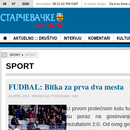
08
07
2026
Azurirano
09:21:02 PM GMT
U ovom broju:
Da li su žene 
AKTUELNO ::: DRUŠTVO
INTERVJU
KOMENTARI
KULTU
SPORT
SPORT
SPORT
FUDBAL: Bitka za prva dva mesta
15 APRIL 2014
REDAKCIJA
POGODAKA: 1180
U prvom prolećnom kolu fud
su poraz na gostovanj
rezultatom 2:0. Od ovog go