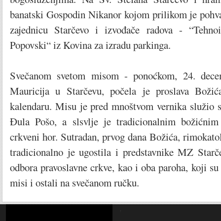
banatski Gospodin Nikanor kojom prilikom je pohva
zajednicu Starčevo i izvođače radova - “Tehno
Popovski“ iz Kovina za izradu parkinga.
Svečanom svetom misom - ponoćkom, 24. dece
Mauricija u Starčevu, počela je proslava Boži
kalendaru. Misu je pred mnoštvom vernika služio s
Đula Pošo, a slsvlje je tradicionalnim božićni
crkveni hor. Sutradan, prvog dana Božića, rimokato
tradicionalno je ugostila i predstavnike MZ Starč
odbora pravoslavne crkve, kao i oba paroha, koji su 
misi i ostali na svečanom ručku.