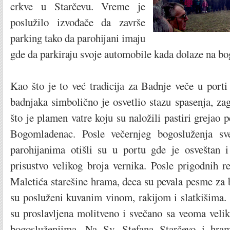
crkve u Starčevu. Vreme je
poslužilo izvođače da završe
parking tako da parohijani imaju
gde da parkiraju svoje automobile kada dolaze na bo
Kao što je to već tradicija za Badnje veče u port
badnjaka simbolično je osvetlio stazu spasenja, zag
što je plamen vatre koju su naložili pastiri grejao 
Bogomladenac. Posle večernjeg bogosluženja sve
parohijanima otišli su u portu gde je osveštan 
prisustvo velikog broja vernika. Posle prigodnih r
Maletića starešine hrama, deca su pevala pesme za b
su posluženi kuvanim vinom, rakijom i slatkišima.
su proslavljena molitveno i svečano sa veoma veli
bogosluženjima. Na Sv. Stefana Starčevo i hra