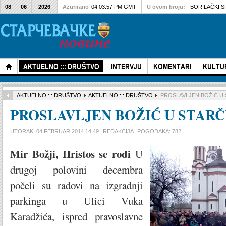
08
06
2026
Azurirano
04:03:57 PM GMT
U ovom broju:
BORILAČKI SPO
AKTUELNO ::: DRUŠTVO
INTERVJU
KOMENTARI
KULTU
AKTUELNO ::: DRUŠTVO
AKTUELNO ::: DRUŠTVO
PROSLAVLJEN BOŽIĆ U
PROSLAVLJEN BOŽIĆ U STAR
UTORAK, 04 FEBRUAR 2014 14:49
REDAKCIJA
POGODAKA: 782
Mir Božji, Hristos se rodi
U
drugoj polovini decembra
počeli su radovi na izgradnji
parkinga u Ulici Vuka
Karadžića, ispred pravoslavne