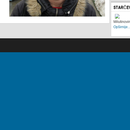
STARČE
Milutinov
Opširnije..