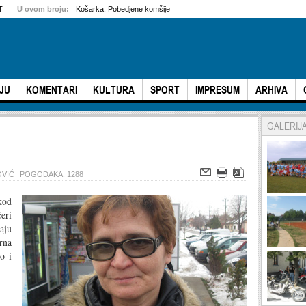
T
U ovom broju:
Košarka: Pobedjene komšije
JU
KOMENTARI
KULTURA
SPORT
IMPRESUM
ARHIVA
GALERIJ
OVIĆ
POGODAKA: 1288
kod
eri
aju
rna
o i