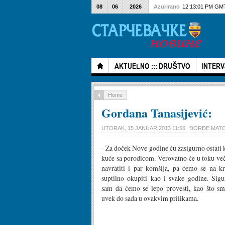
08
06
2026
Azurirano
12:13:01 PM GM
AKTUELNO ::: DRUŠTVO
INTERV
Home
Gordana Tanasijević:
UTORAK, 15 JANUAR 2013 11:56
ĐORĐE MAT
- Za doček Nove godine ću zasigurno ostati 
kuće sa porodicom. Verovatno će u toku več
navratiti i par komšija, pa ćemo se na kr
suptilno okupiti kao i svake godine. Sigu
sam da ćemo se lepo provesti, kao što sm
uvek do sada u ovakvim prilikama.