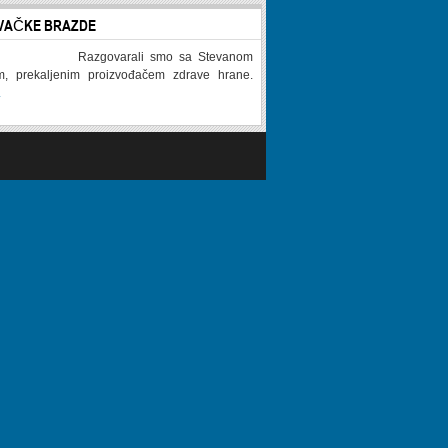
VAČKE BRAZDE
Razgovarali smo sa Stevanom
im, prekaljenim proizvođačem zdrave hrane.
.