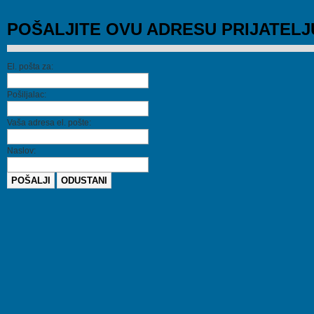
POŠALJITE OVU ADRESU PRIJATELJ
El. pošta za:
Pošiljalac:
Vaša adresa el. pošte:
Naslov:
POŠALJI
ODUSTANI