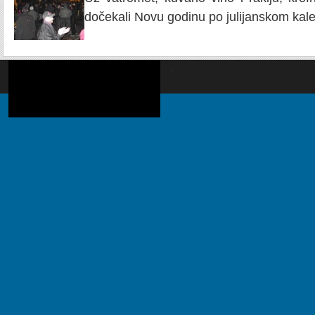
dočekali Novu godinu po julijanskom kale