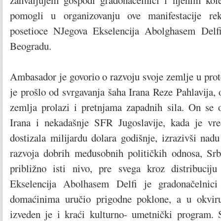
zahvaljujem gospođi gradonačelnici i njenim kol
pomogli u organizovanju ove manifestacije rek
posetioce NJegova Ekselencija Abolghasem Delf
Beogradu.
Ambasador je govorio o razvoju svoje zemlje u prot
je prošlo od svrgavanja šaha Irana Reze Pahlavija,
zemlja prolazi i pretnjama zapadnih sila. On se 
Irana i nekadašnje SFR Jugoslavije, kada je vr
dostizala milijardu dolara godišnje, izrazivši nad
razvoja dobrih međusobnih političkih odnosa, Srbi
približno isti nivo, pre svega kroz distribucij
Ekselencija Abolhasem Delfi je gradonačelnici
domaćinima uručio prigodne poklone, a u okviru 
izveden je i kraći kulturno- umetnički program. 