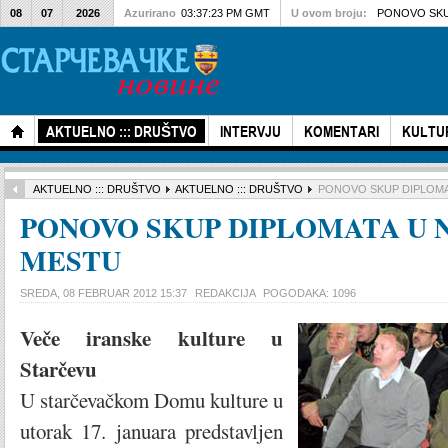
08
07
2026
Azurirano
03:37:23 PM GMT
U ovom broju:
PONOVO SKU
AKTUELNO ::: DRUŠTVO
INTERVJU
KOMENTARI
KULTU
AKTUELNO ::: DRUŠTVO
AKTUELNO ::: DRUŠTVO
PONOVO SKUP DIPLOMA
PONOVO SKUP DIPLOMATA U 
MESTU
SREDA, 08 FEBRUAR 2012 15:37
REDAKCIJA
POGODAKA: 1096
Veče iranske kulture u
Starčevu
U starčevačkom Domu kulture u
utorak 17. januara predstavljen