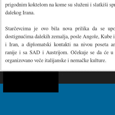
prigodnim koktelom na kome su služeni i slatkiši spr
dalekog Irana.
Starčevcima je ovo bila nova prilika da se up
dostignućima dalekih zemalja, posle Angole, Kube i 
i Iran, a diplomatski kontakti na nivou poseta 
ranije i sa SAD i Austrijom. Očekuje se da će u
organizovano veče italijanske i nemačke kulture.