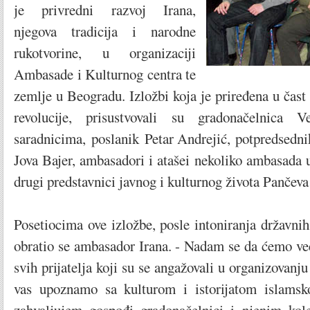
je privredni razvoj Irana,
njegova tradicija i narodne
rukotvorine, u organizaciji
Ambasade i Kulturnog centra te
zemlje u Beogradu. Izložbi koja je priređena u čast 
revolucije, prisustvovali su gradonačelnica 
saradnicima, poslanik Petar Andrejić, potpredsedn
Jova Bajer, ambasadori i atašei nekoliko ambasada 
drugi predstavnici javnog i kulturnog života Pančeva 
Posetiocima ove izložbe, posle intoniranja državni
obratio se ambasador Irana. - Nadam se da ćemo ve
svih prijatelja koji su se angažovali u organizovanj
vas upoznamo sa kulturom i istorijatom islamsk